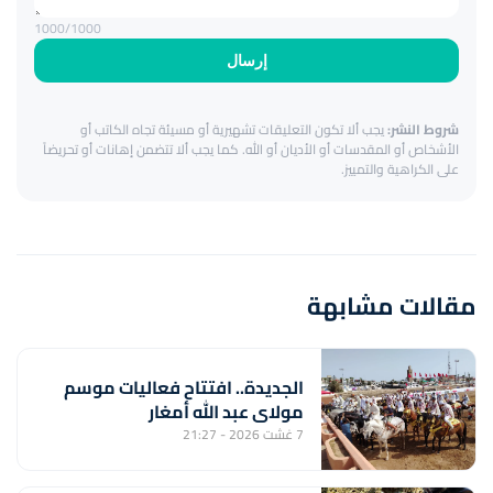
1000
/1000
إرسال
شروط النشر:
يجب ألا تكون التعليقات تشهيرية أو مسيئة تجاه الكاتب أو
الأشخاص أو المقدسات أو الأديان أو الله. كما يجب ألا تتضمن إهانات أو تحريضاً
على الكراهية والتمييز.
مقالات مشابهة
الجديدة.. افتتاح فعاليات موسم
مولاي عبد الله أمغار
7 غشت 2026 - 21:27