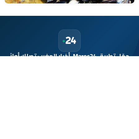
حمّل تطبيق Maroc24، أخبار المغرب تصلك أولاً
تطبيق أخبار المغرب 24 يوفّر لكم متابعة مباشرة لكل الأحداث التي تهمّ
المغرب ومغاربة العالم لحظة بلحظة، مع إشعارات فورية وتغطية
شاملة لكل المستجدات.
تحميل على
App Store
متوفر على
Google Play