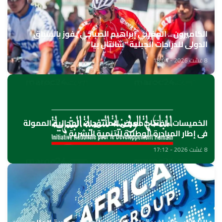
الكاميرون .. المغربي إبراهيم الصباحي يفوز بالسباق
الدولي للدراجات الجبلية "شانتال بيا"
8 غشت 2026 - 18:04
الخميسات ..افتتاح معرض للمنتوجات المجالية الممولة
في إطار المبادرة الوطنية للتنمية البشرية
8 غشت 2026 - 17:12