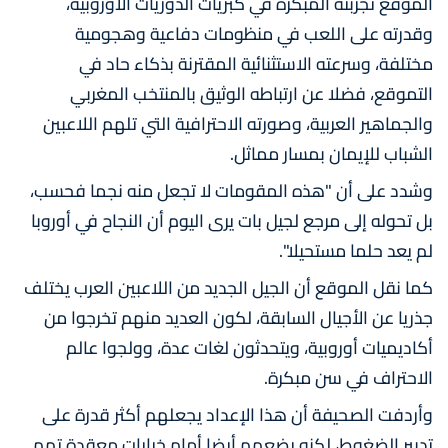
الموقع تجربته المبكرة في كبريات الدوريات الأوروبية،
وقدرته على اللعب في منظومات دفاعية وهجومية
مختلفة، وسرعته الاستثنائية المقترنة بذكاء حاد في
التموقع، فضلا عن ارتباطه الوثيق بالمنتخب المغربي
والجماهير العربية، وصورته الاحترافية التي تلهم اللاعبين
الشباب للإيمان بمسار مماثل.
وشدد على أن "هذه المقومات لا تجعل منه نجما فحسب،
بل تحوله إلى مرجع لجيل بات يرى اليوم أن النجاح في أوروبا
لم يعد حلما مستحيلا".
كما نقل الموقع أن الجيل الجديد من اللاعبين العرب يختلف
جذريا عن الأجيال السابقة، لكون العديد منهم تخرجوا من
أكاديميات أوروبية، ويتحدثون لغات عدة، وولجوا عالم
الاحتراف في سن مبكرة.
وأردفت الصحيفة أن هذا الإعداد يجعلهم أكثر قدرة على
تدبير الضغوط، لكنه يضعهم أيضا أمام خيارات معقدة تهم