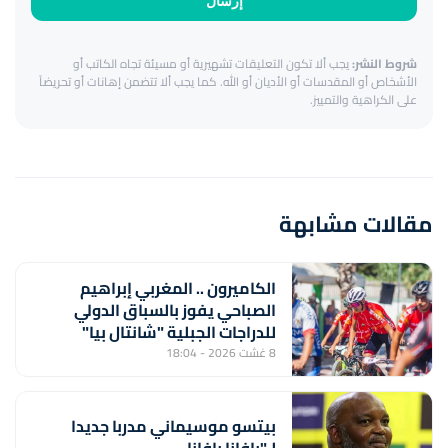
إرسال
شروط النشر:
يجب ألا تكون التعليقات تشهيرية أو مسيئة تجاه الكاتب أو
الأشخاص أو المقدسات أو الأديان أو الله. كما يجب ألا تتضمن إهانات أو تحريضاً
على الكراهية والتمييز.
مقالات مشابهة
الكاميرون .. المغربي إبراهيم
الصباحي يفوز بالسباق الدولي
للدراجات الجبلية "شانتال بيا"
8 غشت 2026 - 18:04
بيتسو موسيماني مدربا جديدا