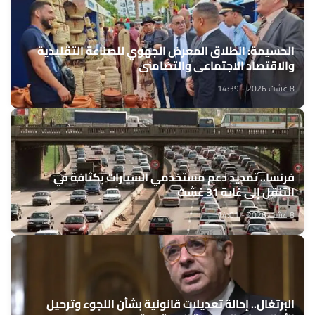
الحسيمة: انطلاق المعرض الجهوي للصناعة التقليدية
والاقتصاد الاجتماعي والتضامني
8 غشت 2026 - 14:39
فرنسا.. تمديد دعم مستخدمي السيارات بكثافة في
التنقل إلى غاية 31 غشت
8 غشت 2026 - 14:01
البرتغال.. إحالة تعديلات قانونية بشأن اللجوء وترحيل