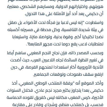
هويتهم، واختياراتهم الدولية، ومسارهم الشخصي، معتبرة
أن حكيمي يعد أحد أبرز الأمثلة على هذا التحول.
واستطردت "إنه ليس لاعبا برز فجأة تحت الأضواء، بل صقل
في بيئة شديدة التنافسية، وكل محطة في مسيرته أكسبته
نضجا تكتيكيا أكبر، وقوة بدنية، وتواصلا متزنا، واستيعابا
لمتطلبات لاعب يقع دوما تحت مجهر المتابعة".
وبحسب المصدر ذاته، فإن نجاح النجم المغربي ساهم أيضا
في تغيير النظرة السائدة تجاه اللاعبين العرب، حيث أضحت
الأندية الأوروبية أكثر استعدادا لمنحهم الفرصة، في حين
ارتفع سقف طموحات وتوقعات الجماهير.
وأكد الموقع أنه "برفقة المنتخب الوطني المغربي، أخذ
حكيمي بعدا يتجاوز بكثير مجرد نجم عادي. فخلال السنوات
الأخيرة، كرس المغرب مكانته ليس كفريق تقوده الحماسة
فحسب، بل كمنتخب منظم، وشجاع، وقادر على مقارعة