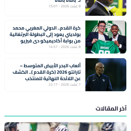
لـ"بافانا بافانا
8 غشت 2026 - 15:01
كرة القدم.. الدولي المغربي محمد
بولديني يعود إلى البطولة البرتغالية
من بوابة أكاديميكو دي فيزيو
8 غشت 2026 - 14:57
ألعاب البحر الأبيض المتوسط –
تارانتو 2026 (كرة القدم ).. الكشف
عن اللائحة النهائية للمنتخب
المغربي لأقل من 20 سنة
7 غشت 2026 - 22:17
آخر المقالات