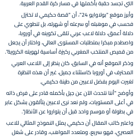
التي تجسد حقبة بأكملها في مسار كرة القدم العربية.
وأبرز موقع "بولاوايو 24"، أن "قصة حكيمي لا تختزل
فحسب في موهبته أو سرعته أو شهرته، بل تنطوي على
دلالة أعمق، دلالة لاعب عربي تلقى تكوينه في أوروبا،
واصطدم مبكرا بمتطلبات المستوى العالي، واختار أن يجعل
من قميص المنتخب المغربي ركيزة أساسية لهويته الكروية".
وذكر الموقع أنه في السابق، كان ينظر إلى اللاعب العربي
المحترف في أوروبا كاستثناء جميل، غير أن هذه النظرة
تغيرت اليوم بفضل لاعبين من طينة حكيمي.
وأوضح "أننا نتحدث الآن عن جيل بأكمله قادر على فرض ذاته
في أعلى المستويات، ولم نعد نرى لاعبين يتألقون بشكل عابر
في بطولة أو موسم واحد قبل أن يتواروا عن الأنظار".
واعتبر كاتب المقال أن حكيمي يمثل النموذج المثالي للاعب
العصري، فهو سريع، ومتعدد المواهب، وقادر على شغل