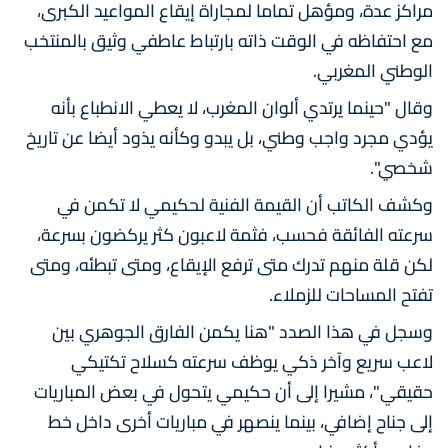
مراكز عدة، ومؤهل تماما لمجاراة إيقاع المواعيد الكبرى،
مع احتفاظه في الوقت ذاته بارتباط عاطفي وثيق بالمنتخب
الوطني المغربي.
وقال "حينما يرتدي ألوان المغرب، لا يعطي الانطباع بأنه
يؤدي مجرد واجب وطني، بل يبدو وكأنه يذود أيضا عن تاريخ
شخصي".
وكشف الكاتب أن القيمة الفنية لحكيمي لا تكمن في
سرعته الفائقة فحسب، فثمة لاعبون كثر يركضون بسرعة،
لكن قلة منهم تدرك متى ترفع الإيقاع، ومتى تبطئه، ومتى
تفتح المساحات للزملاء.
وسجل في هذا الصدد "هنا يكمن الفارق الجوهري بين
لاعب سريع وآخر ذكي يوظف سرعته كسلاح تكتيكي
حقيقي"، مشيرا إلى أن حكيمي يتحول في بعض المباريات
إلى جناح إضافي، بينما ينصهر في مباريات أخرى داخل خط