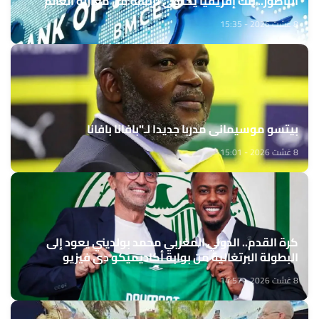
الناظور.. بنك إفريقيا يحتفي بزبنائه من مغاربة العالم
8 غشت 2026 - 15:35
بيتسو موسيماني مدربا جديدا لـ"بافانا بافانا
8 غشت 2026 - 15:01
كرة القدم.. الدولي المغربي محمد بولديني يعود إلى
البطولة البرتغالية من بوابة أكاديميكو دي فيزيو
8 غشت 2026 - 14:57