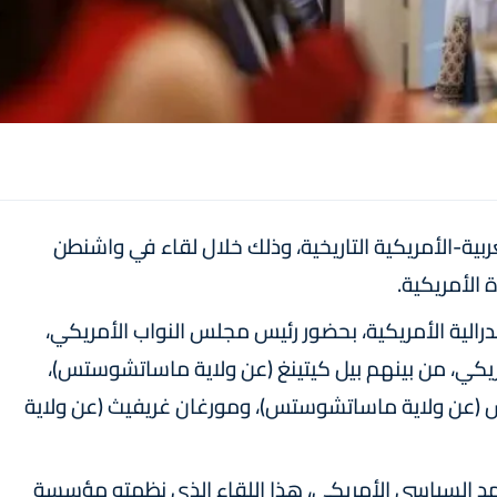
ية-الأمريكية التاريخية، وذلك خلال لقاء في واشنطن
درالية الأمريكية، بحضور رئيس مجلس النواب الأمريكي،
كي، من بينهم بيل كيتينغ (عن ولاية ماساتشوستس)،
ش (عن ولاية ماساتشوستس)، ومورغان غريفيث (عن ولاية
د السياسي الأمريكي، هذا اللقاء الذي نظمته مؤسسة