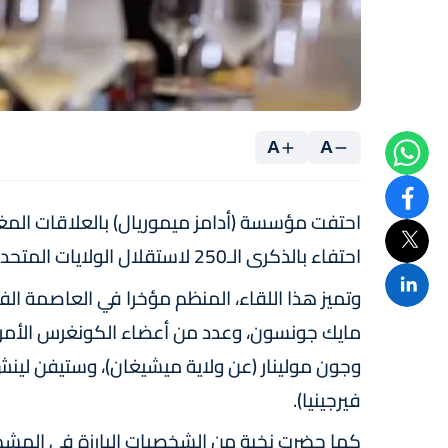
A
A
احتفت مؤسسة (أدامز ميموريال) بالعلاقات المغرب
احتفاء بالذكرى الـ250 لاستقلال الولايات المتحدة الأمريكية.
وتميز هذا اللقاء، المنظم مؤخرا في العاصمة الف
مايك جونسون، وعدد من أعضاء الكونغرس الأمري
وجون مولينار (عن ولاية ميشيغان)، وستيفن لين
فيرجينيا).
كما حضرت نخبة من الشخصيات البارزة في المشه