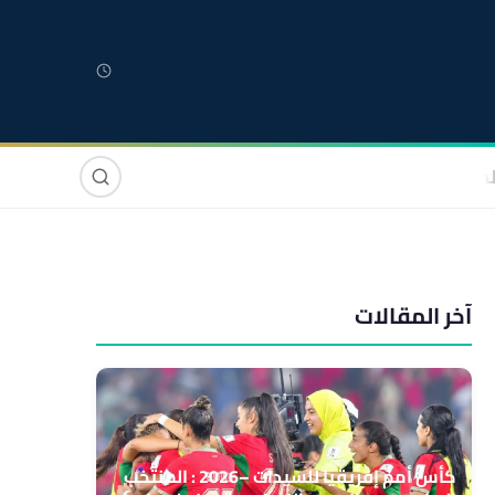
لمغربية
مغاربة العالم
دولي
صوت وصورة
آخر المقالات
كأس أمم إفريقيا للسيدات –2026 : المنتخب