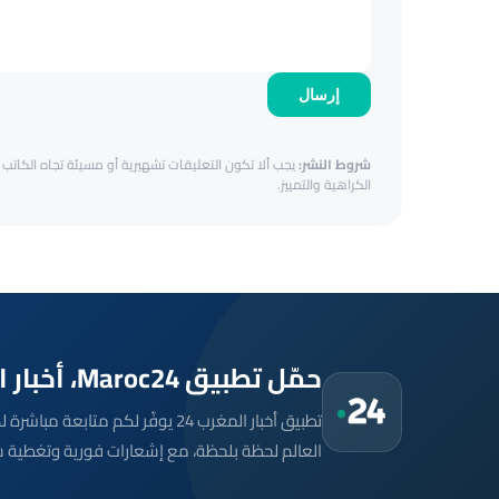
إرسال
شروط النشر:
يجب ألا تكون التعليقات تشهيرية أو مسيئة تجاه الكاتب أ
الكراهية والتمييز.
حمّل تطبيق Maroc24، أخبار المغرب تصلك أولاً
تطبيق أخبار المغرب 24 يوفّر لكم متا
العالم لحظة بلحظة، مع إشعارات فورية وتغطية 