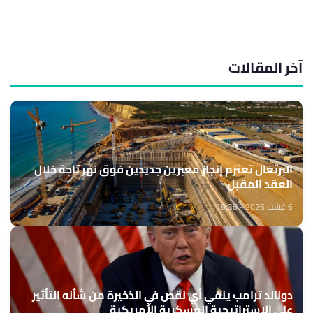
آخر المقالات
البرتغال تعتزم إنجاز معبرين جديدين فوق نهر تاجة خلال
العقد المقبل
6 غشت 2026 - 18:36
دونالد ترامب ينفي أي نقص في الذخيرة من شأنه التأثير
على الاستراتيجية العسكرية الأمريكية