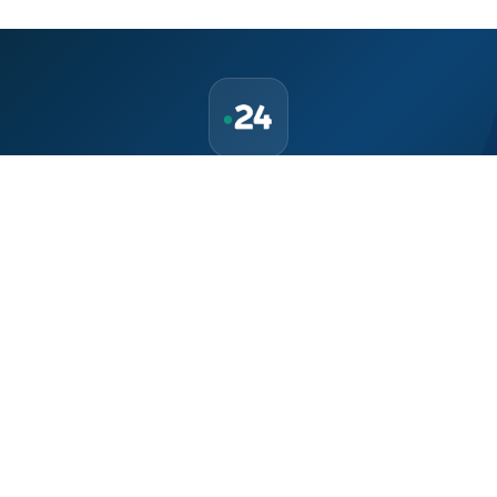
حمّل تطبيق Maroc24، أخبار المغرب تصلك أولاً
تطبيق أخبار المغرب 24 يوفّر لكم متابعة مباشرة لكل الأحداث التي تهمّ
المغرب ومغاربة العالم لحظة بلحظة، مع إشعارات فورية وتغطية
شاملة لكل المستجدات.
تحميل على
App Store
متوفر على
Google Play