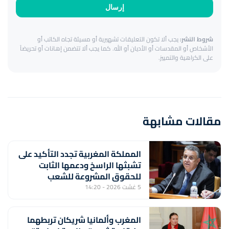
إرسال
شروط النشر:
يجب ألا تكون التعليقات تشهيرية أو مسيئة تجاه الكاتب أو
الأشخاص أو المقدسات أو الأديان أو الله. كما يجب ألا تتضمن إهانات أو تحريضاً
على الكراهية والتمييز.
مقالات مشابهة
المملكة المغربية تجدد التأكيد على
تشبثها الراسخ ودعمها الثابت
للحقوق المشروعة للشعب
الفلسطيني الشقيق (السيد وهبي)
5 غشت 2026 - 14:20
المغرب وألمانيا شريكان تربطهما