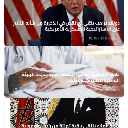
دونالد ترامب ينفي أي نقص في الذخيرة من شأنه التأثير
على الاستراتيجية العسكرية الأمريكية
6 غشت 2026 - 18:15
طب.. الإطلاق الرسمي لمنصة رقمية جديدة للهيئة
الوطنية للطبيبات والأطباء
6 غشت 2026 - 17:32
جلالة الملك يتلقى برقية تهنئة من رئيس جمهورية