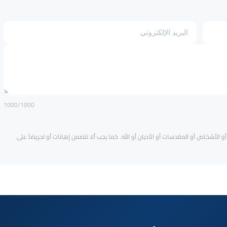
1000
/1000
و الأشخاص أو المقدسات أو الأديان أو الله. كما يجب ألا تتضمن إهانات أو تحريضاً على