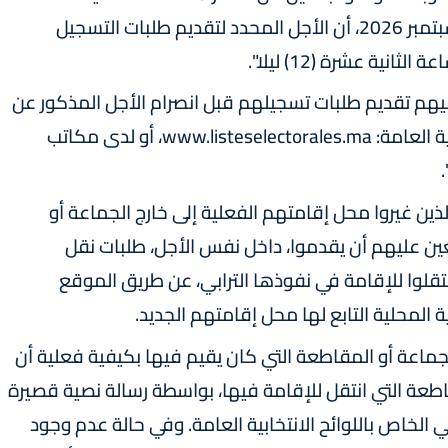
على الأقل أو الذين سيبلغون هذا السن في 23 سبتمبر 2026، أن الأجل المحدد لتقديم طلبات التسجيل
عليهم تقديم طلبات تسجيلهم قبل انصرام الأجل المذكور عن
طريق الموقع الإلكتروني الخاص باللوائح الانتخابية العامة: www.listeselectorales.ma، أو لدى مكاتب
، الذين غيروا محل إقامتهم الفعلية إلى خارج الجماعة أو
تعين عليهم أن يقدموا، داخل نفس الأجل، طلبات نقل
تقلوا للإقامة في نفوذها الترابي، عن طريق الموقع
 المحلية التابع لها محل إقامتهم الجديد.
جماعة أو المقاطعة التي كان يقيم فيها بكيفية فعلية أن
طعة التي انتقل للإقامة فيها، بواسطة رسالة نصية قصيرة
الموقع الإلكتروني الخاص باللوائح الانتخابية العامة. وفي حالة عدم وجود