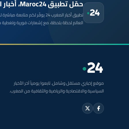
حمّل تطبيق Maroc24، أخبار المغرب تصلك أولاً
تطبيق أخبار المغرب 24 يوفّر لكم متا
العالم لحظة بلحظة، مع إشعارات فورية وتغطية 
موقع إخباري مستقل وشامل. تابعوا يومياً آخر الأخبار
السياسية والاقتصادية والرياضية والثقافية من المغرب.