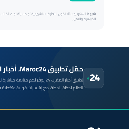
شروط النشر:
يجب ألا تكون التعليقات تشهيرية أو مسيئة تجاه الكاتب أ
الكراهية والتمييز.
حمّل تطبيق Maroc24، أخبار المغرب تصلك أولاً
تطبيق أخبار المغرب 24 يوفّر لكم متا
العالم لحظة بلحظة، مع إشعارات فورية وتغطية 