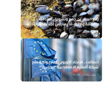
رفع الحظر عن جمع وتسويق الصدفيات
بمنطقة واد لاو-قاع سراس (كتابة الدولة)
7 غشت 2026 - 16:35
اتصالات.. الاتحاد الأوروبي يسرع وتيرة نشر
شبكة أقماره الاصطناعية "إيريس2"
7 غشت 2026 - 16:29