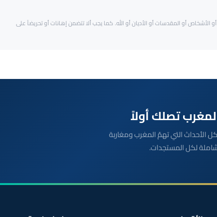
و الأشخاص أو المقدسات أو الأديان أو الله. كما يجب ألا تتضمن إهانات أو تحريضاً على
بعة مباشرة لكل الأحداث التي تهمّ المغرب ومغاربة
شاملة لكل المستجدات.