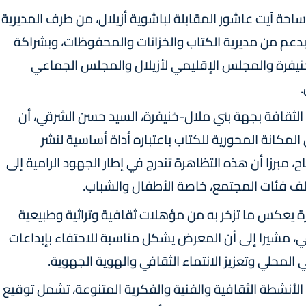
احة آيت عاشور المقابلة لباشوية أزيلال، من طرف المديرية
بدعم من مديرية الكتاب والخزانات والمحفوظات، وبشراكة
نيفرة والمجلس الإقليمي لأزيلال والمجلس الجماعي
الثقافة بجهة بني ملال-خنيفرة، السيد حسن الشرقي، أن
كانة المحورية للكتاب باعتباره أداة أساسية لنشر
ح، مبرزا أن هذه التظاهرة تندرج في إطار الجهود الرامية إلى
لف فئات المجتمع، خاصة الأطفال والشباب.
رة يعكس ما تزخر به من مؤهلات ثقافية وتراثية وطبيعية
في، مشيرا إلى أن المعرض يشكل مناسبة للاحتفاء بإبداعات
لمحلي وتعزيز الانتماء الثقافي والهوية الجهوية.
أنشطة الثقافية والفنية والفكرية المتنوعة، تشمل توقيع