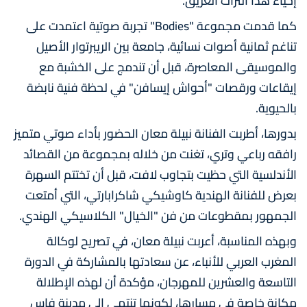
إحياء هذا التراث العريق.
كما قدمت مجموعة "Bodies" تجربة صوتية اعتمدت على
تناغم ثمانية أصوات نسائية، جامعة بين الريبرتوار الأصيل
والموسيقى المعاصرة، قبل أن تندمج على الخشبة مع
إيقاعات ورقصات "أحواش إيسافن" في لحظة فنية نابضة
بالحيوية.
بدورها، أطربت الفنانة نبيلة معان الحضور بأداء صوتي متميز
رافقه رباعي وتري، تغنت من خلاله بمجموعة من القصائد
الأندلسية التي حظيت بتجاوب لافت، قبل أن تختتم السهرة
بعرض للفنانة الهندية كاوشيكي شاكرابارتي، التي أمتعت
الجمهور بمقطوعات من فن "الخيال" الكلاسيكي الهندي.
وبهذه المناسبة، أعربت نبيلة معان، في تصريح لوكالة
المغرب العربي للأنباء، عن سعادتها بالمشاركة في الدورة
التاسعة والعشرين للمهرجان، مؤكدة أن لهذه الإطلالة
مكانة خاصة في مسارها، لكونها تنتمي إلى مدينة فاس