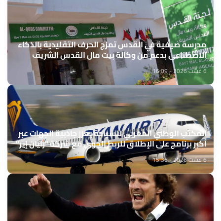
مدرسة صيفية في القدس تمزج الحرف التقليدية بالذكاء
الاصطناعي بدعم من وكالة بيت مال القدس الشريف
6 غشت 2026 - 16:09
المكتب الوطني المغربي للسياحة يعزز جاذبية الجهات عبر
أكبر برنامج على الإطلاق للربط الجوي مع شركة "رايان إير"
6 غشت 2026 - 15:36