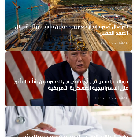
البرتغال تعتزم إنجاز معبرين جديدين فوق نهر تاجة خلال
العقد المقبل
6 غشت 2026 - 18:36
دونالد ترامب ينفي أي نقص في الذخيرة من شأنه التأثير
على الاستراتيجية العسكرية الأمريكية
6 غشت 2026 - 18:15
طب.. الإطلاق الرسمي لمنصة رقمية جديدة للهيئة