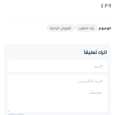
و م ع
الوسوم
بنك المغرب
القروض البنكية
اترك تعليقاً
1000
/1000