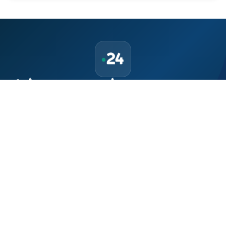
حمّل تطبيق Maroc24، أخبار المغرب تصلك أولاً
تطبيق أخبار المغرب 24 يوفّر لكم متابعة مباشرة لكل الأحداث التي تهمّ
المغرب ومغاربة العالم لحظة بلحظة، مع إشعارات فورية وتغطية
شاملة لكل المستجدات.
تحميل على
App Store
متوفر على
Google Play