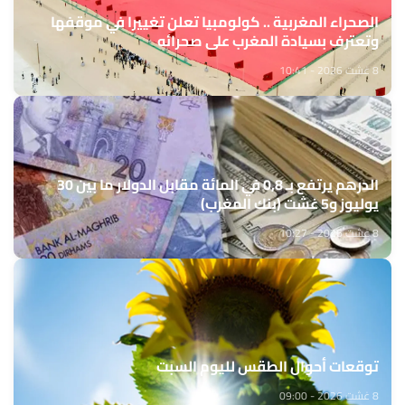
الصحراء المغربية .. كولومبيا تعلن تغييرا في موقفها
وتعترف بسيادة المغرب على صحرائه
8 غشت 2026 - 10:41
الدرهم يرتفع بـ 0,8 في المائة مقابل الدولار ما بين 30
يوليوز و5 غشت (بنك المغرب)
8 غشت 2026 - 10:27
توقعات أحوال الطقس لليوم السبت
8 غشت 2026 - 09:00