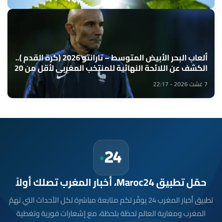
ألعاب البحر الأبيض المتوسط – تارانتو 2026 (كرة القدم )..
الكشف عن اللائحة النهائية للمنتخب المغربي لأقل من 20
سنة
7 غشت 2026 - 22:17
حمّل تطبيق Maroc24، أخبار المغرب تصلك أولاً
تطبيق أخبار المغرب 24 يوفّر لكم متابعة مباشرة لكل الأحداث التي تهمّ
المغرب ومغاربة العالم لحظة بلحظة، مع إشعارات فورية وتغطية