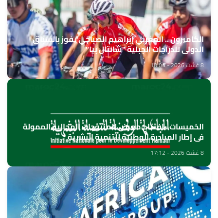
الكاميرون .. المغربي إبراهيم الصباحي يفوز بالسباق
الدولي للدراجات الجبلية "شانتال بيا"
8 غشت 2026 - 18:04
الخميسات ..افتتاح معرض للمنتوجات المجالية الممولة
في إطار المبادرة الوطنية للتنمية البشرية
8 غشت 2026 - 17:12