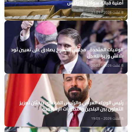
أمنية قبالة سواحل سينيس
8 غشت 2026 - 21:01
الولايات المتحدة.. مجلس الشيوخ يصادق على تعيين تود
بلانش وزيرا للعدل
8 غشت 2026 - 20:02
رئيس الوزراء العراقي والرئيس الفرنسي يبحثان تعزيز
التعاون بين البلدين والتطورات الإقليمية
8 غشت 2026 - 19:05