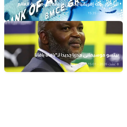
الناظور.. بنك إفريقيا يحتفي بزبنائه من مغاربة العالم
8 غشت 2026 - 15:35
بيتسو موسيماني مدربا جديدا لـ"بافانا بافانا
8 غشت 2026 - 15:01
حمّل تطبيق Maroc24، أخبار المغرب تصلك أولاً