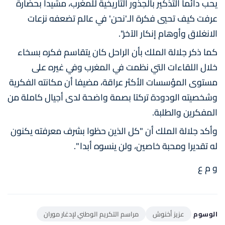
يحب دائما التذكير بالجذور التاريخية للمغرب، مشيدا بحضارة
عرفت كيف تحيي فكرة الـ'نحن' في عالم تضعفه نزعات
الانغلاق وأوهام إنكار الآخر".
كما ذكر جلالة الملك بأن الراحل كان يتقاسم فكره بسخاء
خلال اللقاءات التي نظمت في المغرب وفي غيره على
مستوى المؤسسات الأكثر عراقة، مضيفا أن مكانته الفكرية
وشخصيته الودودة تركتا بصمة واضحة لدى أجيال كاملة من
المفكرين والطلبة.
وأكد جلالة الملك أن "كل الذين حظوا بشرف معرفته يكنون
له تقديرا ومحبة خاصين، ولن ينسوه أبدا ".
و م ع
الوسوم
عزيز أخنوش
مراسم التكريم الوطني لإدغار موران