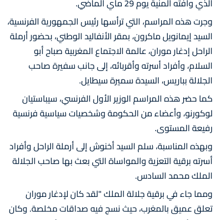
الذي وافته المنية يوم 29 ماي الماضي.
وجرت هذه المراسم، التي ترأسها رئيس الجمهورية الفرنسية،
السيد إيمانويل ماكرون، بمقر الأنفاليد الوطني، بحضور أرملة
الراحل إدغار موران، عالمة الاجتماع المغربية صباح أبو
السلام، وأفراد أسرته وأقربائه، إلى جانب سفيرة صاحب
الجلالة بباريس، السيدة سميرة سيطايل.
كما حضر هذه المراسم الوزير الأول الفرنسي، سيباستيان
لوكورنو، وأعضاء من الحكومة وشخصيات سياسية فرنسية
رفيعة المستوى.
وبهذه المناسبة، سلم السيد أخنوش إلى أرملة الراحل وأفراد
أسرته برقية التعزية والمواساة التي بعث بها صاحب الجلالة
الملك محمد السادس.
ومما جاء في برقية جلالة الملك "لقد كان لإدغار موران
تعلق عميق بالمغرب، حيث نسج فيه صداقات مخلصة. وكان