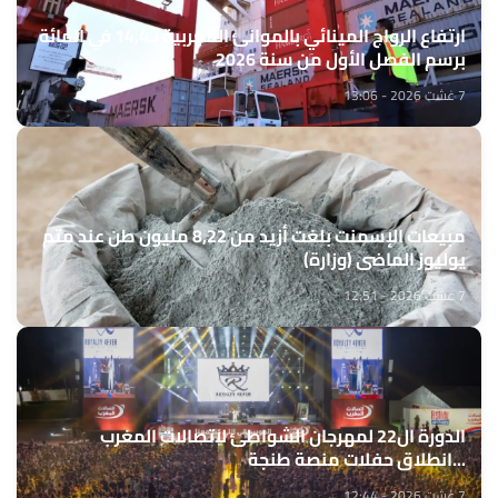
ارتفاع الرواج المينائي بالموانئ المغربية بـ14,4 في المائة
برسم الفصل الأول من سنة 2026
7 غشت 2026 - 13:06
مبيعات الإسمنت بلغت أزيد من 8,22 مليون طن عند متم
يوليوز الماضي (وزارة)
7 غشت 2026 - 12:51
الدورة ال22 لمهرجان الشواطئ لاتصالات المغرب
...انطلاق حفلات منصة طنجة
7 غشت 2026 - 12:44