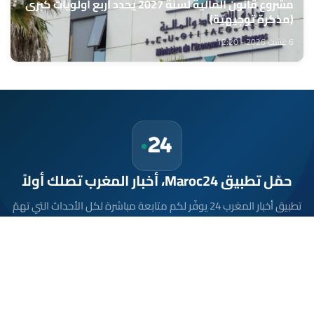
مشروع قانون المالية لسنة 2027 يحدد أربع أولويات كبرى
(مذكرة توجيهية)
6 غشت 2026 - 12:20
حمّل تطبيق Maroc24، أخبار المغرب تصلك أولاً
تطبيق أخبار المغرب 24 يوفّر لكم متابعة مباشرة لكل الأحداث التي تهمّ
المغرب ومغاربة العالم لحظة بلحظة، مع إشعارات فورية وتغطية
شاملة لكل المستجدات.
تحميل على
App Store
متوفر على