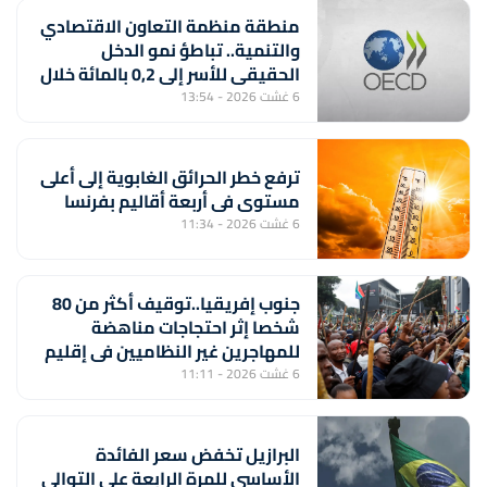
منطقة منظمة التعاون الاقتصادي
والتنمية.. تباطؤ نمو الدخل
الحقيقي للأسر إلى 0,2 بالمائة خلال
الربع الأول من 2026
6 غشت 2026 - 13:54
ترفع خطر الحرائق الغابوية إلى أعلى
مستوى في أربعة أقاليم بفرنسا
6 غشت 2026 - 11:34
جنوب إفريقيا..توقيف أكثر من 80
شخصا إثر احتجاجات مناهضة
للمهاجرين غير النظاميين في إقليم
كوازولو-ناتال
6 غشت 2026 - 11:11
البرازيل تخفض سعر الفائدة
الأساسي للمرة الرابعة على التوالي