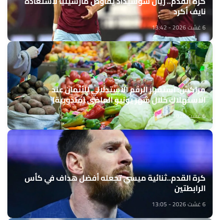
كرة القدم.. ريال سوسيداد يفاوض مارسيليا لاستعادة
نايف أكرد
6 غشت 2026 - 13:42
مراكش: استقرار الرقم الاستدلالي للأثمان عند
الاستهلاك خلال شهر يونيو الماضي (مندوبية)
6 غشت 2026 - 13:21
كرة القدم..ثنائية ميسي تجعله أفضل هداف في كأس
الرابطتين
6 غشت 2026 - 13:05