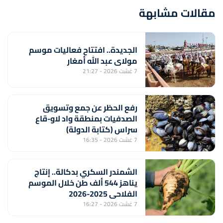
مقالات مشابهة
الجديدة.. افتتاح فعاليات موسم
مولاي عبد الله أمغار
7 غشت 2026 - 21:27
رفع الحظر عن جمع وتسويق
الصدفيات بمنطقة واد لاو-قاع
سراس (كتابة الدولة)
7 غشت 2026 - 16:35
الشمندر السكري بدكالة.. إنتاج
يناهز 544 ألف طن خلال الموسم
الفلاحي 2025-2026
7 غشت 2026 - 16:27