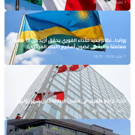
7 غشت 2026 - 20:31
رواندا.. نظام جديد للأداء الفوري يحقق أزيد من 10 ملايين
معاملة مالية في غضون أسابيع (البنك المركزي)
7 غشت 2026 - 19:23
كندا: تراجع طفيف في معدل البطالة خلال شهر يوليوز
7 غشت 2026 - 18:36