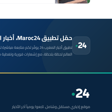
حمّل تطبيق Maroc24، أخبار المغرب تصلك أولاً
تطبيق أخبار المغرب 24 يوفّر لكم متا
العالم لحظة بلحظة، مع إشعارات فورية وتغطية 
موقع إخباري مستقل وشامل. تابعوا يومياً آخر الأخبار