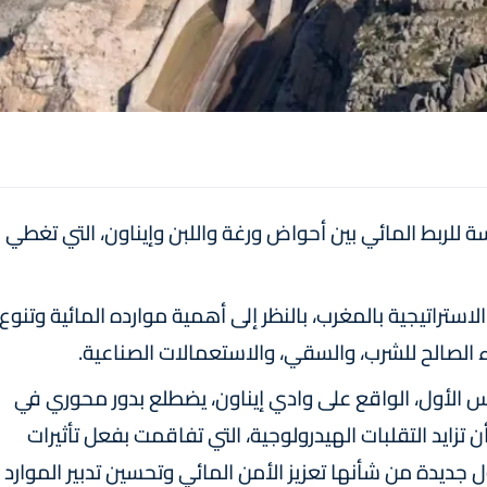
للربط المائي بين أحواض ورغة واللبن وإيناون، التي تغطي
تراتيجية بالمغرب، بالنظر إلى أهمية موارده المائية وتنوع
اء الصالح للشرب، والسقي، والاستعمالات الصناعية.
الأول، الواقع على وادي إيناون، يضطلع بدور محوري في
ن تزايد التقلبات الهيدرولوجية، التي تفاقمت بفعل تأثيرات
 جديدة من شأنها تعزيز الأمن المائي وتحسين تدبير الموارد