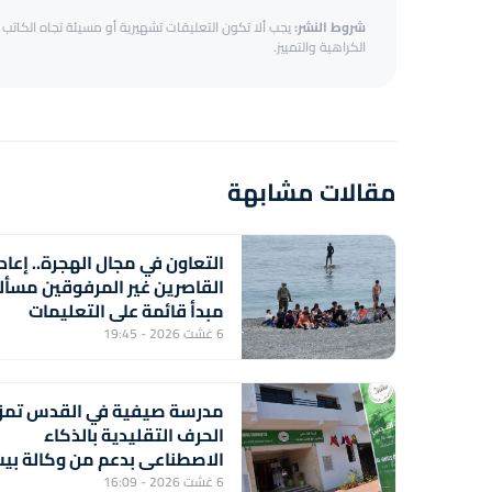
شروط النشر:
يجب ألا تكون التعليقات تشهيرية أو مسيئة تجاه الكاتب أ
الكراهية والتمييز.
مقالات مشابهة
التعاون في مجال الهجرة.. إعاد
القاصرين غير المرفوقين مسأل
مبدأ قائمة على التعليمات
الملكية السامية (مصدر
6 غشت 2026 - 19:45
دبلوماسي)
مدرسة صيفية في القدس تمز
الحرف التقليدية بالذكاء
الاصطناعي بدعم من وكالة بي
مال القدس الشريف
6 غشت 2026 - 16:09