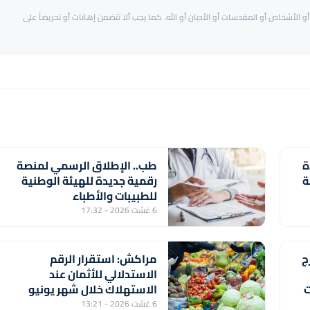
و الأشخاص أو المقدسات أو الأديان أو الله. كما يجب ألا تتضمن إهانات أو تحريضاً على
ة
طب.. الإطلاق الرسمي لمنصة
ة
رقمية جديدة للهيئة الوطنية
للطبيبات والأطباء
6 غشت 2026 - 17:32
ج
مراكش: استقرار الرقم
الاستدلالي للأثمان عند
ت
الاستهلاك خلال شهر يونيو
الماضي (مندوبية)
6 غشت 2026 - 13:21