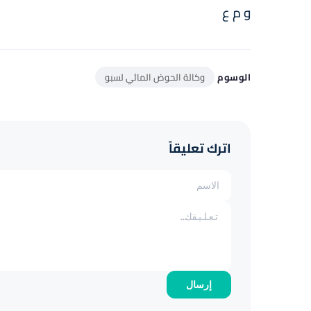
و م ع
الوسوم
وكالة الحوض المائي لسبو
اترك تعليقاً
إرسال