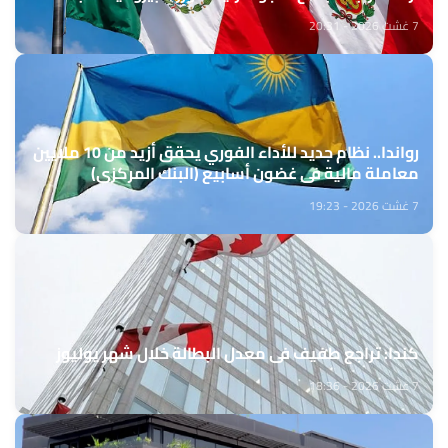
7 غشت 2026 - 20:31
رواندا.. نظام جديد للأداء الفوري يحقق أزيد من 10 ملايين
معاملة مالية في غضون أسابيع (البنك المركزي)
7 غشت 2026 - 19:23
كندا: تراجع طفيف في معدل البطالة خلال شهر يوليوز
7 غشت 2026 - 18:36