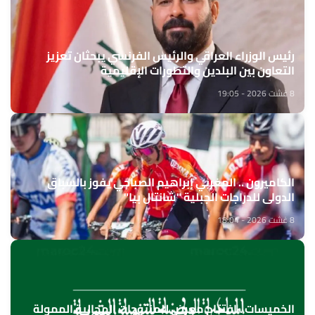
رئيس الوزراء العراقي والرئيس الفرنسي يبحثان تعزيز
التعاون بين البلدين والتطورات الإقليمية
8 غشت 2026 - 19:05
الكاميرون .. المغربي إبراهيم الصباحي يفوز بالسباق
الدولي للدراجات الجبلية "شانتال بيا"
8 غشت 2026 - 18:04
الخميسات ..افتتاح معرض للمنتوجات المجالية الممولة