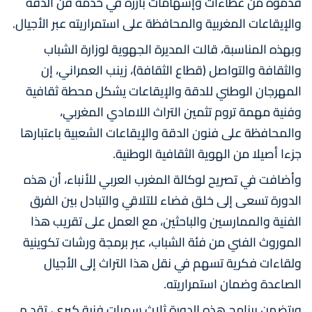
قدموه من عطاءات وإسهامات بارزة في خدمة فن الدقة
والإيقاعات المغربية والمحافظة على استمراريته عبر الأجيال.
وبهذه المناسبة، قالت المديرة الجهوية لوزارة الشباب
والثقافة والتواصل (قطاع الثقافة)، زينب العمراني، إن
المهرجان الوطني للدقة والإيقاعات يشكل محطة ثقافية
وفنية مهمة تروم تثمين التراث اللامادي المغربي،
والمحافظة على فنون الدقة والإيقاعات الشعبية باعتبارها
جزءا أصيلا من الهوية الثقافية الوطنية.
وأضافت في تصريح لوكالة المغرب العربي للأنباء، أن هذه
الدورة تسعى إلى خلق فضاء للتلاقي والتبادل بين الفرق
الفنية والممارسين والباحثين، مع العمل على تقريب هذا
الموروث الفني من فئة الشباب، عبر برمجة ورشات تكوينية
ولقاءات فكرية تسهم في نقل هذا التراث إلى الأجيال
الصاعدة وضمان استمراريته.
ويتضمن برنامج هذه الدورة ثلاث سهرات فنية كبرى، تقد م