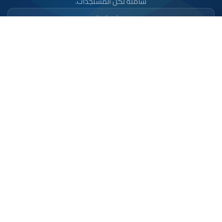
شاملة لكل المستجدات.
تحميل على
App Store
متوفر على
Google Play
موقع إخباري مستقل وشامل. تابعوا يومياً آخر الأخبار
السياسية والاقتصادية والرياضية والثقافية من المغرب.
الأقسام