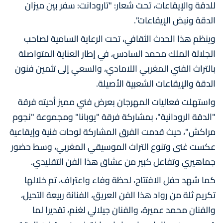
للدقة والإيقاعات، تحت شعار: "تارودانت: سفر بين ميزان
الدقة ونبض الإيقاعات".
وينظم هذا الحدث الثقافي، تحت الرعاية السامية لصاحب
الجلالة الملك محمد السادس، في إطار العناية المتواصلة
بالتراث الفني المغربي اللامادي، والسعي إلى تثمين فنون
الدقة والإيقاعات الشعبية الأصيلة.
واستهلت فعاليات المهرجان بعرض فني مميز أحيته فرقة
"الدقة الرودانية"، بمشاركة فرقة "يوبانا" ومجموعة "نجوم
مراكش"، حيث قدمت الفرق المشاركة لوحات فنية وإيقاعية
عكست غنى وتنوع التراث الموسيقي المغربي، وسط حضور
جماهيري وتفاعل كبير من عشاق هذا الفن التقليدي.
كما شهد حفل الافتتاح، لحظة وفاء واعتراف، تم خلالها
تكريم ثلة من رواد هذا الفن العريق، الفنانة ربيعة التحيل،
والفنان محمد عميرة، والفنان جيلالي لغنم، تقديرا لما