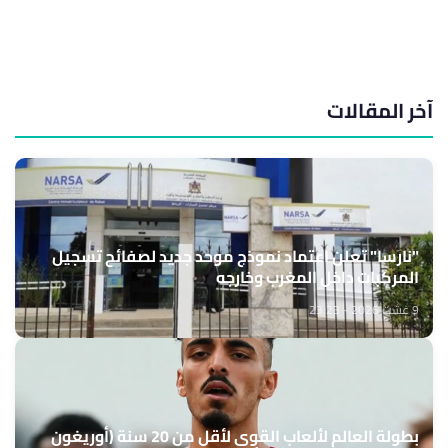
آخر المقالات
"نارسا" تعلن اعتماد نموذج موحد جديد لصفائح تسجيل
المركبات داخل المغرب وخارجه
9 غشت 2026 - 23:23
بطولة العالم لألعاب القوى لأقل من 20 سنة (أوريغون