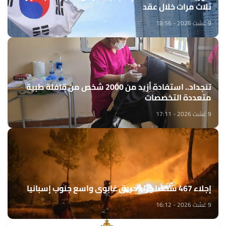
ثلاث مرات خلال عقد
9 غشت 2026 - 18:56
تنجداد.. استفادة أزيد من 2000 شخص من قافلة طبية
متعددة التخصصات
9 غشت 2026 - 17:11
إجلاء 467 شخصا جراء حريق غابوي واسع جنوب إسبانيا
9 غشت 2026 - 16:12