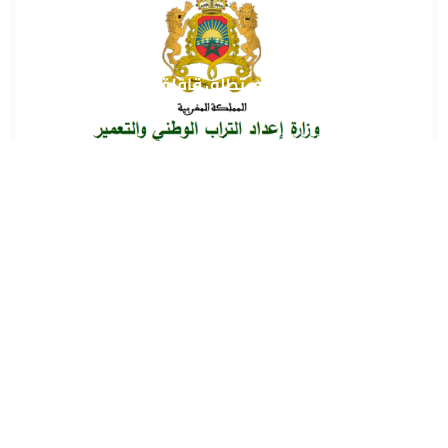
وزارة إعداد التراب الوطني تطلق قافلة التعمير والإسكان
في خدمة مغاربة العالم
9 غشت 2026 - 15:32
حمّل تطبيق Maroc24، أخبار المغرب تصلك أولاً
تطبيق أخبار المغرب 24 يوفّر لكم متابعة مباشرة لكل الأحداث التي تهمّ
المغرب ومغاربة العالم لحظة بلحظة، مع إشعارات فورية وتغطية
شاملة لكل المستجدات.