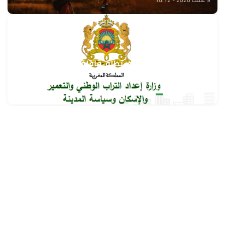
وزارة إعداد التراب الوطني تطلق قافلة التعمير والإسكان
في خدمة مغاربة العالم
9 غشت 2026 - 15:32
حمّل تطبيق Maroc24، أخبار المغرب تصلك أولاً
تطبيق أخبار المغرب 24 يوفّر لكم متابعة مباشرة لكل الأحداث التي تهمّ
المغرب ومغاربة العالم لحظة بلحظة، مع إشعارات فورية وتغطية