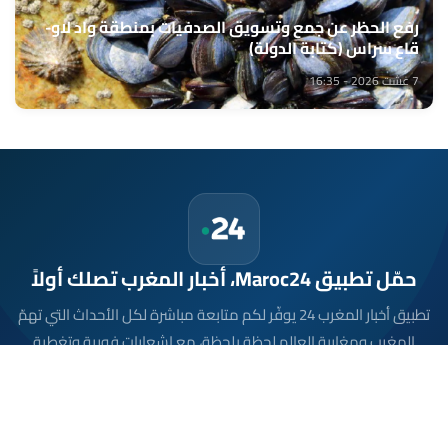
رفع الحظر عن جمع وتسويق الصدفيات بمنطقة واد لاو-
قاع سراس (كتابة الدولة)
7 غشت 2026 - 16:35
حمّل تطبيق Maroc24، أخبار المغرب تصلك أولاً
تطبيق أخبار المغرب 24 يوفّر لكم متابعة مباشرة لكل الأحداث التي تهمّ
المغرب ومغاربة العالم لحظة بلحظة، مع إشعارات فورية وتغطية
شاملة لكل المستجدات.
تحميل على
App Store