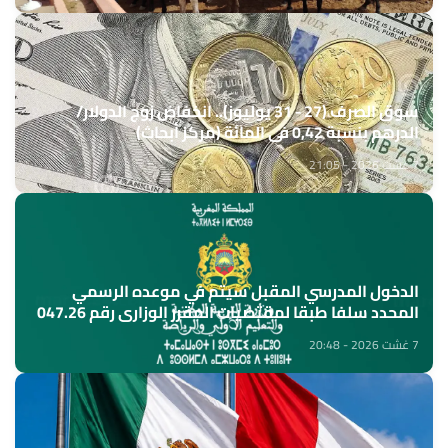
سوق الصرف (27 - 31 يوليوز).. انخفاض زوج الدولار/
الدرهم بنسبة 0,42 في المائة (مركز أبحاث)
7 غشت 2026 - 21:05
الدخول المدرسي المقبل سیتم في موعده الرسمي
المحدد سلفا طبقا لمقتضیات المقرر الوزاري رقم 047.26
(وزارة التربية الوطنية)
7 غشت 2026 - 20:48