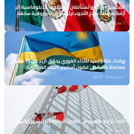
المكسيك والبيرو تستأنفان علاقاتهما الدبلوماسية إثر
أزمة مرتبطة بمنح اللجوء لرئيسة وزراء بيروفية سابقة
7 غشت 2026 - 20:31
رواندا.. نظام جديد للأداء الفوري يحقق أزيد من 10 ملايين
معاملة مالية في غضون أسابيع (البنك المركزي)
7 غشت 2026 - 19:23
كندا: تراجع طفيف في معدل البطالة خلال شهر يوليوز
7 غشت 2026 - 18:36