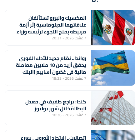
المكسيك والبيرو تستأنفان
علاقاتهما الدبلوماسية إثر أزمة
مرتبطة بمنح اللجوء لرئيسة وزراء
بيروفية سابقة
7 غشت 2026 - 20:31
رواندا.. نظام جديد للأداء الفوري
يحقق أزيد من 10 ملايين معاملة
مالية في غضون أسابيع (البنك
المركزي)
7 غشت 2026 - 19:23
كندا: تراجع طفيف في معدل
البطالة خلال شهر يوليوز
7 غشت 2026 - 18:36
اتصالات.. الاتحاد الأوروبي يسرع