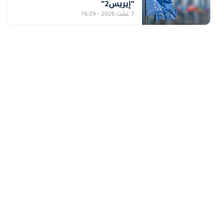
"إيريس2"
7 غشت 2026 - 16:29