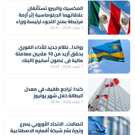
المكسيك والبيرو تستأنفان
علاقاتهما الدبلوماسية إثر أزمة
مرتبطة بمنح اللجوء لرئيسة وزراء
بيروفية سابقة
7 غشت 2026 - 20:31
رواندا.. نظام جديد للأداء الفوري
يحقق أزيد من 10 ملايين معاملة
مالية في غضون أسابيع (البنك
المركزي)
7 غشت 2026 - 19:23
كندا: تراجع طفيف في معدل
البطالة خلال شهر يوليوز
7 غشت 2026 - 18:36
اتصالات.. الاتحاد الأوروبي يسرع
وتيرة نشر شبكة أقماره الاصطناعية