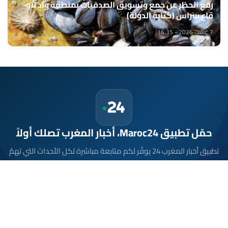
رفع الحظر عن جمع وتسويق الصدفيات بمنطقة واد لاو-
قاع سراس (كتابة الدولة)
7 غشت 2026 - 16:35
حمّل تطبيق Maroc24، أخبار المغرب تصلك أولاً
تطبيق أخبار المغرب 24 يوفّر لكم متابعة مباشرة لكل الأحداث التي تهمّ
المغرب ومغاربة العالم لحظة بلحظة، مع إشعارات فورية وتغطية
شاملة لكل المستجدات.
تحميل على
App Store
متوفر على