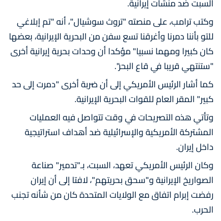
السبت ضد منشآت إيرانية.
وكتب ترامب، على منصته "تروث سوشيال"، أنه "تم إبلاغي
للتو بأننا دمرنا وأغرقنا تسع سفن من البحرية الإيرانية، بعضها
كان كبيرا ومهما نسبيا" مؤكدا أن وحدات بحرية إيرانية أخرى
"ستنتهي قريبا في قاع البحر".
كما أشار الرئيس الأمريكي إلى أن ضربة أخرى "دمرت إلى حد
كبير" المقر العام للقوات البحرية الإيرانية.
وتأتي هذه التصريحات في وقت تتواصل فيه العمليات
المشتركة الأمريكية والإسرائيلية ضد أهداف استراتيجية
داخل إيران.
وكان الرئيس الأمريكي تعهد، السبت، بـ"تدمير" صناعة
الصواريخ الإيرانية و"سحق بحريتهم"، لافتا إلى أن إيران
رفضت إبرام اتفاق مع الولايات المتحدة كان من شأنه تجنب
الحرب.