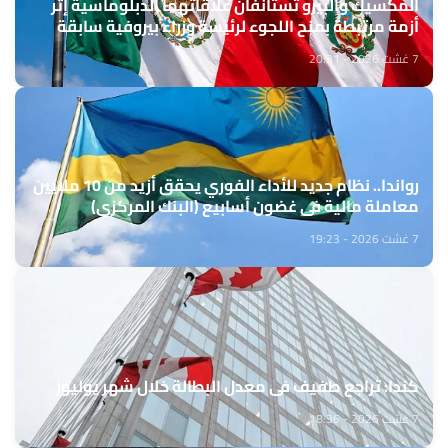
المكسيك والبيرو تستأنفان علاقاتهما الدبلوماسية إثر
أزمة مرتبطة بمنح اللجوء لرئيسة وزراء بيروفية سابقة
7 غشت 2026 - 20:31
رواندا.. نظام جديد للأداء الفوري يحقق أزيد من 10 ملايين
معاملة مالية في غضون أسابيع (البنك المركزي)
7 غشت 2026 - 19:23
كندا: تراجع طفيف في معدل البطالة خلال شهر يوليوز
7 غشت 2026 - 18:36