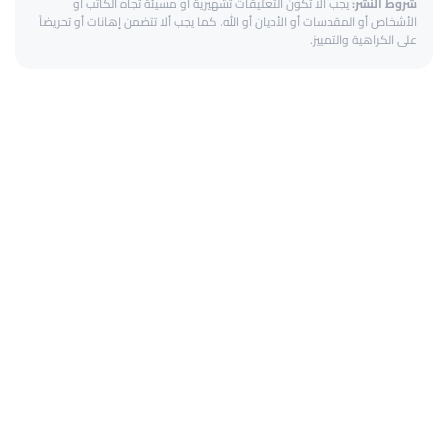
شروط النشر:
يجب ألا تكون التعليقات تشهيرية أو مسيئة تجاه الكاتب أو
الأشخاص أو المقدسات أو الأديان أو الله. كما يجب ألا تتضمن إهانات أو تحريضاً
على الكراهية والتمييز.