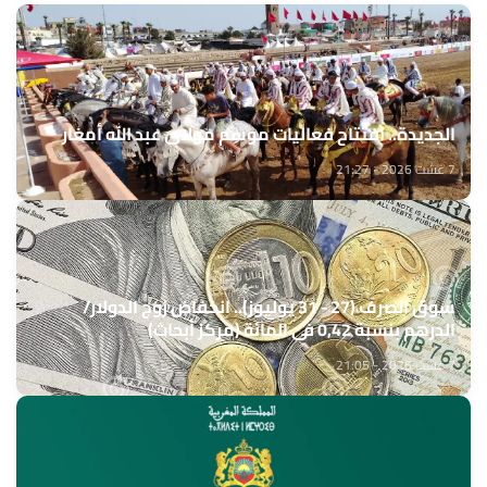
الجديدة.. افتتاح فعاليات موسم مولاي عبد الله أمغار
7 غشت 2026 - 21:27
سوق الصرف (27 - 31 يوليوز).. انخفاض زوج الدولار/
الدرهم بنسبة 0,42 في المائة (مركز أبحاث)
7 غشت 2026 - 21:05