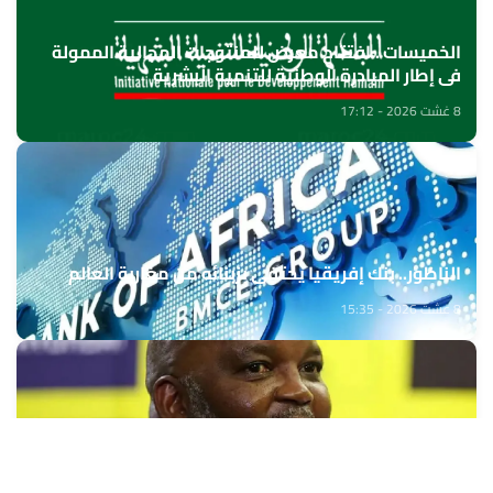
الخميسات ..افتتاح معرض للمنتوجات المجالية الممولة
في إطار المبادرة الوطنية للتنمية البشرية
8 غشت 2026 - 17:12
الناظور.. بنك إفريقيا يحتفي بزبنائه من مغاربة العالم
8 غشت 2026 - 15:35
بيتسو موسيماني مدربا جديدا لـ"بافانا بافانا