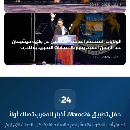
المحتلة
5 غشت 2026 - 20:38
الولايات المتحدة.. المرشح التقدمي عن ولاية ميشيغان
عبد الرحمن السيد، يفوز بالانتخابات التمهيدية للحزب
الديمقراطي لعضوية مجلس الشيوخ
5 غشت 2026 - 19:41
حمّل تطبيق Maroc24، أخبار المغرب تصلك أولاً
تطبيق أخبار المغرب 24 يوفّر لكم متابعة مباشرة لكل الأحداث التي تهمّ