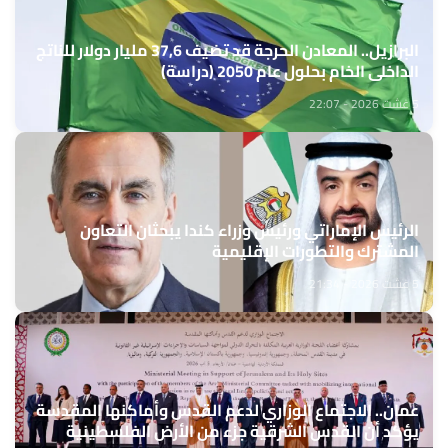
البرازيل.. المعادن الحرجة قد تضيف 37,6 مليار دولار للناتج
الداخلي الخام بحلول عام 2050 (دراسة)
5 غشت 2026 - 22:07
الرئيس الإماراتي ورئيس وزراء كندا يبحثان التعاون
المشترك والتطورات الإقليمية
5 غشت 2026 - 21:34
عمان.. الاجتماع الوزاري لدعم القدس وأماكنها المقدسة
يؤكد أن القدس الشرقية جزء من الأرض الفلسطينية