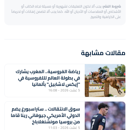
شروط النشر:
يجب ألا تكون التعليقات تشهيرية أو مسيئة تجاه الكاتب أو
الأشخاص أو المقدسات أو الأديان أو الله. كما يجب ألا تتضمن إهانات أو تحريضاً
على الكراهية والتمييز.
مقالات مشابهة
رياضة الفروسية.. المغرب يشارك
في بطولة العالم لللفروسية في
"إيكس لاشابيل" بألمانيا
5 غشت 2026 - 16:08
سوق الانتقالات .. ستراسبورغ يضم
الدولي الأمريكي جيوفاني رينا قاما
من بروسيا مونشنغلاباخ
5 غشت 2026 - 11:03