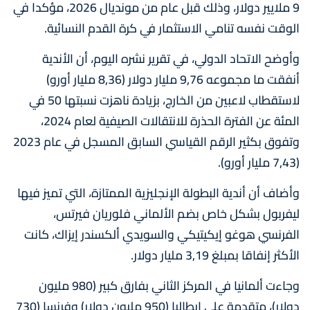
9 ملايير دولار، وذلك قبل عام من مونديال 2026، مؤكدا في
الوقت نفسه تنامي الاستثمار في كرة القدم النسائية.
وأوضح الاتحاد الدولي، في تقرير نشره اليوم، أن الأندية
أنفقت ما مجموعه 9,76 مليار دولار (8,36 مليار أورو)
لاستقطاب لاعبين من الخارج، بزيادة ناهزت نسبتها 50 في
المئة عن الفترة الحذرة للانتقالات الصيفية لعام 2024،
وتفوق بكثير الرقم القياسي السابق المسجل في عام 2023
(7,43 مليار أورو).
وأضاف أن أندية البطولة الإنجليزية الممتازة، التي تميز فيها
ليفربول بشكل خاص بضم الألماني فلوريان فيرتس،
الفرنسي هوغو إيكيتيكي والسويدي ألكسندر إيزاك، كانت
الأكثر إنفاقا بمبلغ 3,19 مليار دولار.
وجاءت ألمانيا في المركز الثاني بفارق كبير (980 مليون
دولار)، متقدمة على إيطاليا (950 مليون دولار) وفرنسا (730