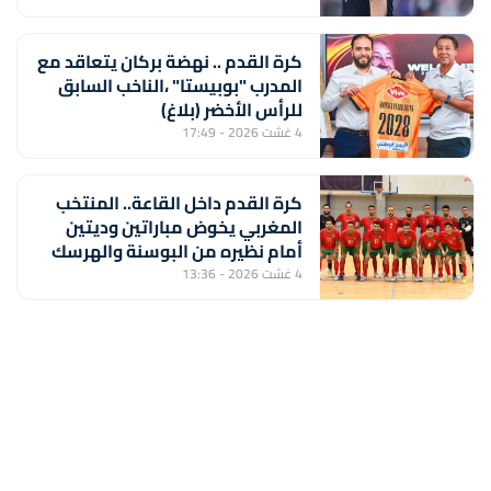
كرة القدم .. نهضة بركان يتعاقد مع
المدرب "بوبيستا" ،الناخب السابق
للرأس الأخضر (بلاغ)
4 غشت 2026 - 17:49
كرة القدم داخل القاعة.. المنتخب
المغربي يخوض مباراتين وديتين
أمام نظيره من البوسنة والهرسك
4 غشت 2026 - 13:36