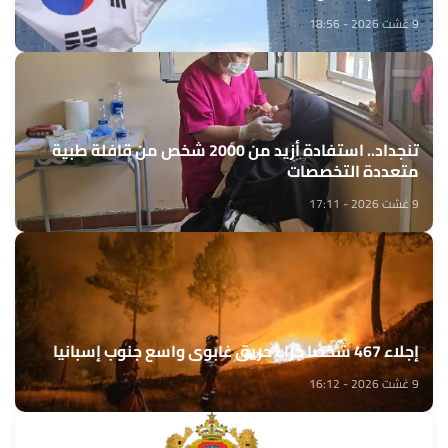
9 غشت 2026 - 18:56
تنجداد.. استفادة أزيد من 2000 شخص من قافلة طبية
متعددة التخصصات
9 غشت 2026 - 17:11
إجلاء 467 شخصا جراء حريق غابوي واسع جنوب إسبانيا
9 غشت 2026 - 16:12