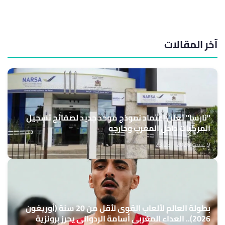
آخر المقالات
"نارسا" تعلن اعتماد نموذج موحد جديد لصفائح تسجيل
المركبات داخل المغرب وخارجه
9 غشت 2026 - 23:23
بطولة العالم لألعاب القوى لأقل من 20 سنة (أوريغون
2026).. العداء المغربي أسامة الردواني يحرز برونزية