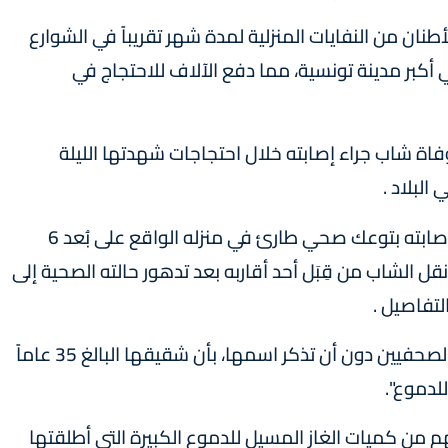
نان من النفايات المنزلية لمدة شهر تقريباً في الشوارع
بر مدينة تونسية، مما دفع الآلاف للاحتجاج في
 وفاة شاب جراء إصابته خلال احتجاجات شهدتها الليلة
لبلاد .
الوزارة قالت في بيان إن "المعنيّ بالأمر توفي إثر إصابته بتوعك صحي طارئ في منزله الواقع على بُعد 6
ل الشاب من قِبَل أحد أقاربه بعد تدهور حالته الصحية إلى
تفاصيل .
من جهتها أفادت شقيقة المتوفَى في تصريحات لصحفيين دون أن تذكر اسمها، بأن شقيقها البالغ 35 عاماً
لدموع".
م من كميات الغاز المسيل للدموع الكبيرة التي أطلقتها