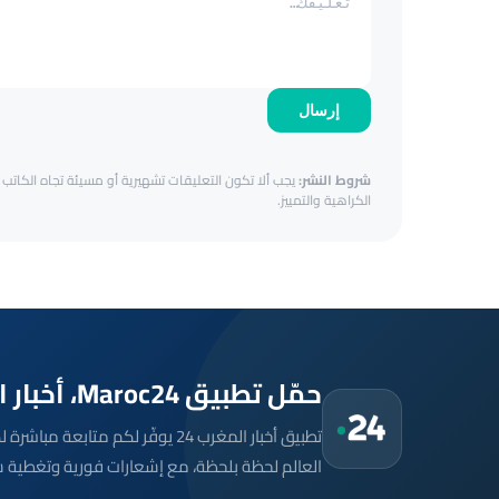
إرسال
شروط النشر:
يجب ألا تكون التعليقات تشهيرية أو مسيئة تجاه الكاتب أ
الكراهية والتمييز.
حمّل تطبيق Maroc24، أخبار المغرب تصلك أولاً
تطبيق أخبار المغرب 24 يوفّر لكم متا
العالم لحظة بلحظة، مع إشعارات فورية وتغطية 