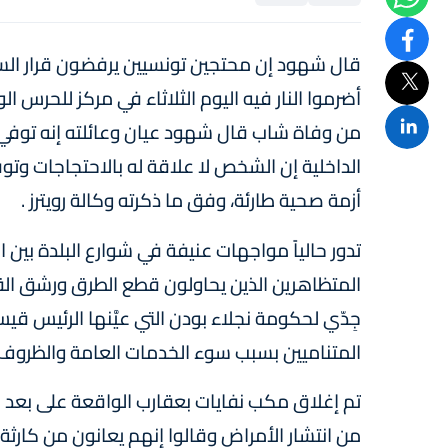
قال شهود إن محتجين تونسيين يرفضون قرار السل
أضرموا النار فيه اليوم الثلاثاء في مركز للحرس ال
من وفاة شاب قال شهود عيان وعائلته إنه توفي اخت
الداخلية إن الشخص لا علاقة له بالاحتجاجات وتوف
أزمة صحية طارئة، وفق ما ذكرته وكالة رويترز .
تدور حالياً مواجهات عنيفة في شوارع البلدة بين 
المتظاهرين الذين يحاولون قطع الطرق ورشق القوا
جِدّي لحكومة نجلاء بودن التي عيَّنها الرئيس ق
المتناميين بسبب سوء الخدمات العامة والظروف ال
من انتشار الأمراض وقالوا إنهم يعانون من كارثة