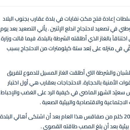
طات إعادة فتح مكبّ نفايات في بلدة عقارب بجنوب البلاد
وطني في تصعيد لاحتجاج اندلع الإثنين . يأتي التصعيد بعد يوم
ناقاً بالغاز الذي أطلقته الشرطة بالبلدة، فيما قالت وزارة
ِّي في منزله على بُعد ستة كيلومترات من الاحتجاج بسبب
الشبان والشرطة التي أطلقت الغاز المسيل للدموع لتفريق
ت الأمنية بالحجارة. الاحتجاجات بعقارب هي أول اختبار
يس سعيّد الشهر الماضي في كيفية الرد على الغضب والإحباط
اجتماعية والاقتصادية والبيئية الصعبة .
تم إغلاق مكب نفايات بعقارب الواقعة على بعد 20 كلم من صفاقس هذا العام بعد أن اشتكى أهالي البلدة
 بيئية بعد أن بلغ المصب طاقته القصوى .