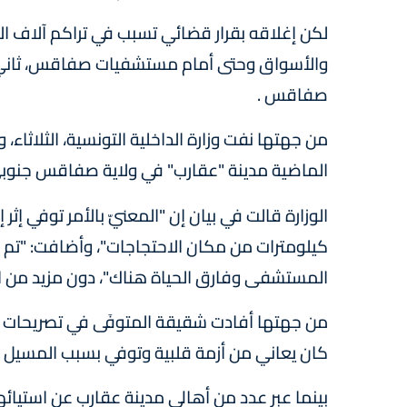
لكن إغلاقه بقرار قضائي تسبب في تراكم آلاف الأط
والأسواق وحتى أمام مستشفيات صفاقس، ثاني أك
صفاقس .
من جهتها نفت وزارة الداخلية التونسية، الثلاثاء،
الماضية مدينة "عقارب" في ولاية صفاقس جنوبي ا
كيلومترات من مكان الاحتجاجات"، وأضافت: "تم نق
المستشفى وفارق الحياة هناك"، دون مزيد من ال
كان يعاني من أزمة قلبية وتوفي بسبب المسيل ل
بينما عبر عدد من أهالي مدينة عقارب عن استيائه