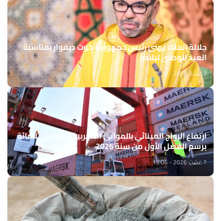
جلالة الملك يهنئ رئيس جمهورية كوت ديفوار بمناسبة
العيد الوطني لبلاده
7 غشت 2026 - 13:27
ارتفاع الرواج المينائي بالموانئ المغربية بـ14,4 في المائة
برسم الفصل الأول من سنة 2026
7 غشت 2026 - 13:06