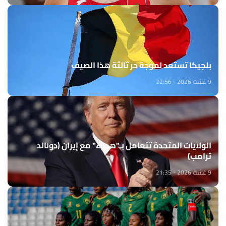
بلجيكا تستعد لموجة حر ثالثة هذا الصيف
9 غشت 2026 - 22:56
الولايات المتحدة تتعامل بـ"هدوء" مع إيران (دونالد
ترامب)
9 غشت 2026 - 21:35