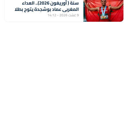
سنة ( أوريغون 2026).. العداء
المغربي عماد بوشجدة يتوج بطلا
للعالم في سباق 800 متر
9 غشت 2026 - 14:12