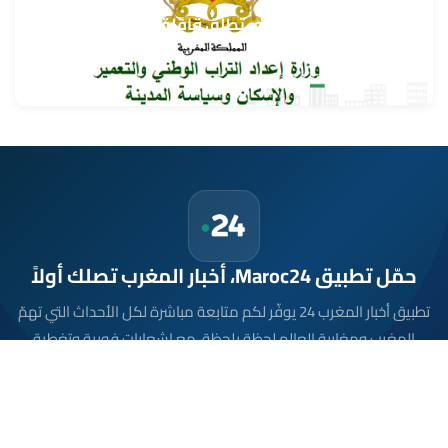
وزارة إعداد التراب الوطني تطلق قافلة التعمير والإسكان
في خدمة مغاربة العالم
9 غشت 2026 - 15:32
حمّل تطبيق Maroc24، أخبار المغرب تصلك أولاً
تطبيق أخبار المغرب 24 يوفّر لكم متابعة مباشرة لكل الأحداث التي تهمّ
المغرب ومغاربة العالم لحظة بلحظة، مع إشعارات فورية وتغطية
شاملة لكل المستجدات.
تحميل على
App Store