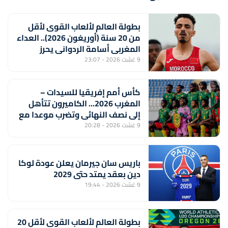
بطولة العالم لألعاب القوى لأقل
من 20 سنة (أوريغون 2026).. العداء
المغربي أسامة الردواني يحرز
برونزية سباق 1500 متر
9 غشت 2026 - 23:07
كأس أمم إفريقيا للسيدات –
المغرب 2026... الكاميرون تتأهل
إلى نصف النهائي وتضرب موعدا مع
المنتخب المغربي
9 غشت 2026 - 20:28
باريس سان جيرمان يعلن عودة لوكا
دين بعقد يمتد حتى 2029
9 غشت 2026 - 19:44
بطولة العالم لألعاب القوى لأقل 20