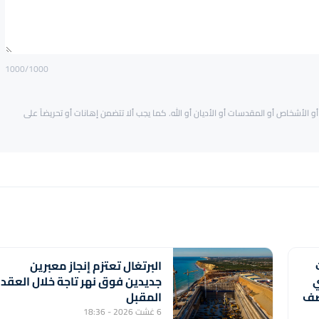
1000
/1000
و الأشخاص أو المقدسات أو الأديان أو الله. كما يجب ألا تتضمن إهانات أو تحريضاً على
البرتغال تعتزم إنجاز معبرين
ي
جديدين فوق نهر تاجة خلال العقد
النصف
المقبل
6 غشت 2026 - 18:36