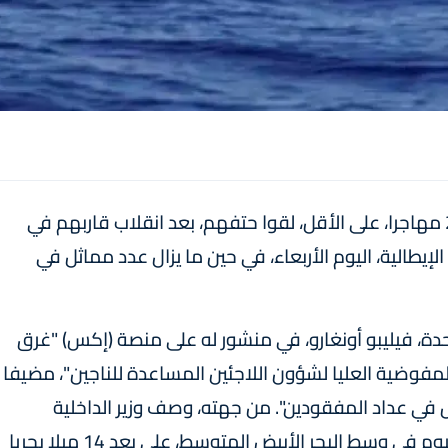
أعلنت المفوضية السامية لشؤون اللاجئين أن 20 مهاجرا، على الأقل، لقوا حتفهم، بعد انقلاب قاربهم في
لإيطالية، اليوم الأربعاء، في حين ما يزال عدد مماثل في
حدة، فيليبو أونغارو، في منشور له على منصة (إكس) "غرق
لمفوضية العليا لشؤون اللاجئين المساعدة للناجين"، مضيفا
هناك عدد مماثل في عداد المفقودين". من جهته، وصف وزير الداخلية
الإيطالي، ماتيو بيانتيدوسي، "الحادث الذي وقع اليوم في وسط البحر الأبيض المتوسط، على بعد 14 ميلا بحريا