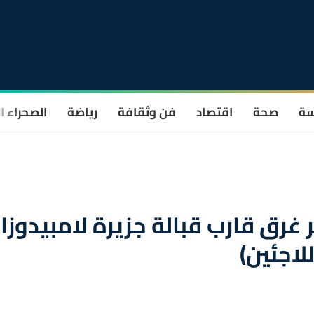
سة
صحة
اقتصاد
فن وثقافة
رياضة
الصحراء ا
ع 20 شخصا إثر غرق قارب قبالة جزيرة لامبيدوزا
لاجئين)