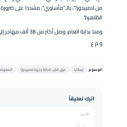
من لامبيدوزا"، بالـ"مأساوي"، مشددا على ضرورة 
الظاهرة".
ومنذ بداية العام، وصل أكثر من 38 ألف مهاجر إلى إيطاليا بحرا، وفقا لوزارة الداخلية الإيطالية.
و م ع
الوسوم
إيطاليا
غرق قارب قبالة جزيرة لامبيدوزا
المفوضية
اترك تعليقاً