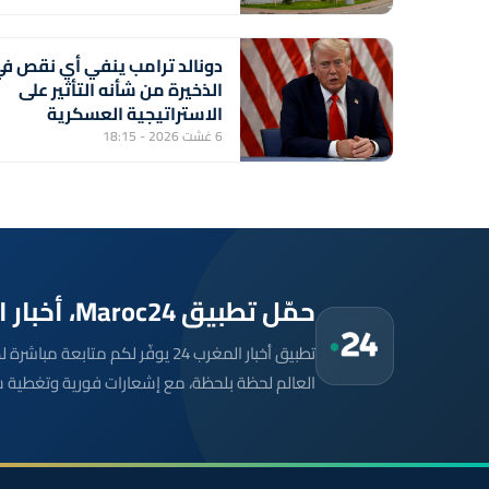
دونالد ترامب ينفي أي نقص ف
الذخيرة من شأنه التأثير على
الاستراتيجية العسكرية
الأمريكية
6 غشت 2026 - 18:15
حمّل تطبيق Maroc24، أخبار المغرب تصلك أولاً
تطبيق أخبار المغرب 24 يوفّر لكم متا
العالم لحظة بلحظة، مع إشعارات فورية وتغطية 