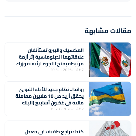
مقالات مشابهة
المكسيك والبيرو تستأنفان
علاقاتهما الدبلوماسية إثر أزمة
مرتبطة بمنح اللجوء لرئيسة وزراء
بيروفية سابقة
7 غشت 2026 - 20:31
رواندا.. نظام جديد للأداء الفوري
يحقق أزيد من 10 ملايين معاملة
مالية في غضون أسابيع (البنك
المركزي)
7 غشت 2026 - 19:23
كندا: تراجع طفيف في معدل