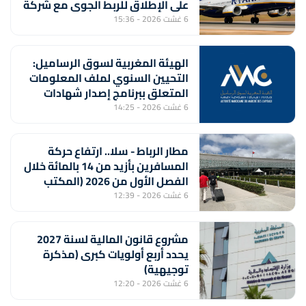
على الإطلاق للربط الجوي مع شركة
"رايان إير"
6 غشت 2026 - 15:36
الهيئة المغربية لسوق الرساميل:
التحيين السنوي لملف المعلومات
المتعلق ببرنامج إصدار شهادات
الإيداع من طرف بنك "CFG"
6 غشت 2026 - 14:25
مطار الرباط - سلا.. ارتفاع حركة
المسافرين بأزيد من 14 بالمائة خلال
الفصل الأول من 2026 (المكتب
الوطني للمطارات)
6 غشت 2026 - 12:39
مشروع قانون المالية لسنة 2027
يحدد أربع أولويات كبرى (مذكرة
توجيهية)
6 غشت 2026 - 12:20