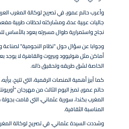
وأعرب حاتم عمور، في تصريح لوكالة المغرب العر
جاليات عربية عدة، ومشاركته لحظات طربية مفعم
نجاح واستمرارية طوال مسيرته يعود بالأساس ل
وجوابا عن سؤال حول "نظام النجومية" لصناعة وتر
أماكن مثل هوليوود وبيروت والقاهرة لا يوجد بع
الخاصة لشق طريقه وتحقيق ذاته.
كما أبرز أهمية المنصات الرقمية، التي تتيح، برأ
المغرب بكندا، سورية عثماني، التي قامت بجولة د
المناسبة الثقافية.
وشددت السيدة عثماني، في تصريح لوكالة المغرب ا