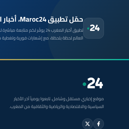
حمّل تطبيق Maroc24، أخبار المغرب تصلك أولاً
تطبيق أخبار المغرب 24 يوفّر لكم متا
العالم لحظة بلحظة، مع إشعارات فورية وتغطية 
موقع إخباري مستقل وشامل. تابعوا يومياً آخر الأخبار
السياسية والاقتصادية والرياضية والثقافية من المغرب.