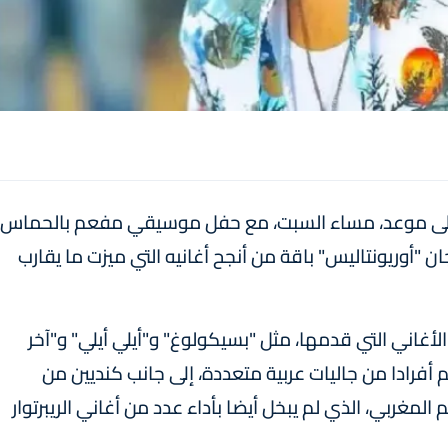
 على موعد، مساء السبت، مع حفل موسيقي مفعم بالحماس
 "أوريونتاليس" باقة من أنجح أغانيه التي ميزت ما يقارب
غاني التي قدمها، مثل "بسيكولوغ" و"أيلي أيلي" و"آخر
أفرادا من جاليات عربية متعددة، إلى جانب كنديين من
لمغربي، الذي لم يبخل أيضا بأداء عدد من أغاني الريبرتوار