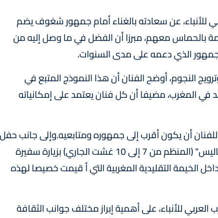
بي للأنباء، عن سعادته بالغناء أمام جمهور شغوف يضم
ة بالحماس معهم، مبرزا أن الفضل في ما وصل إليه من
لجمهور الذي دعمه على مدى السنوات.
ويج النجوم، أوضح الفنان أن هذا النموذج المتبع في
د في المغرب، مضيفا أن كل فنان يعتمد على إمكانياته
يه، للفنان أن يكون أقرب إلى جمهوره ومتابعيه.وإلى جانب حفل
حاتم عمور، تميز اليوم الثالث من مهرجان "أوريونتاليس" (المنظم من 7 إلى 10 غشت الجاري) بزيارة سفيرة
اخل الخيمة التقليدية المغربية التي أ قيمت خصيصا لهذه
لعربي للأنباء، على أهمية إبراز مختلف جوانب الثقافة