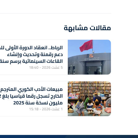
مقالات مشابهة
الرباط.. انعقاد الدورة الأولى لل
دعم رقمنة وتحديث وإنشاء
القاعات السينمائية برسم سنة
2026
5 غشت 2026 - 18:40
مبيعات الأدب الكوري المترجم
الخارج
مليون نسخة سنة 2025
1 غشت 2026 - 15:18