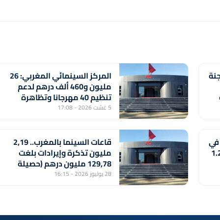
جنة
المركز السينمائي المغربي: 26
مليون و460 ألف درهم لدعم
تنظيم 40 مهرجانا وتظاهرة
سينمائية
5 غشت 2026 - 17:08
 في
قاعات السينما بالمغرب.. 2,19
 تسجل رقما قياسيا بلغ 1.2
مليون تذكرة وإيرادات بلغت
129,78 مليون درهم (حصيلة
2025)
28 يوليوز 2026 - 16:15