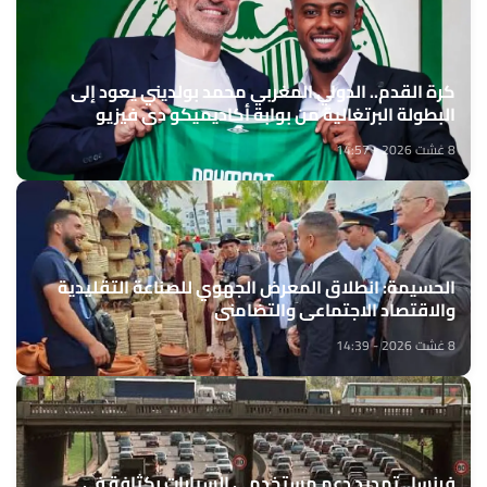
كرة القدم.. الدولي المغربي محمد بولديني يعود إلى
البطولة البرتغالية من بوابة أكاديميكو دي فيزيو
8 غشت 2026 - 14:57
الحسيمة: انطلاق المعرض الجهوي للصناعة التقليدية
والاقتصاد الاجتماعي والتضامني
8 غشت 2026 - 14:39
فرنسا.. تمديد دعم مستخدمي السيارات بكثافة في