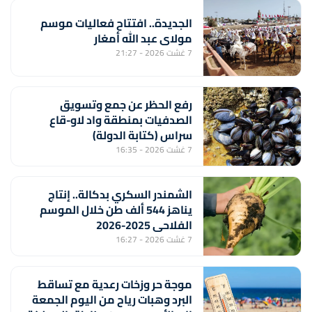
الجديدة.. افتتاح فعاليات موسم
مولاي عبد الله أمغار
7 غشت 2026 - 21:27
رفع الحظر عن جمع وتسويق
الصدفيات بمنطقة واد لاو-قاع
سراس (كتابة الدولة)
7 غشت 2026 - 16:35
الشمندر السكري بدكالة.. إنتاج
يناهز 544 ألف طن خلال الموسم
الفلاحي 2025-2026
7 غشت 2026 - 16:27
موجة حر وزخات رعدية مع تساقط
البرد وهبات رياح من اليوم الجمعة