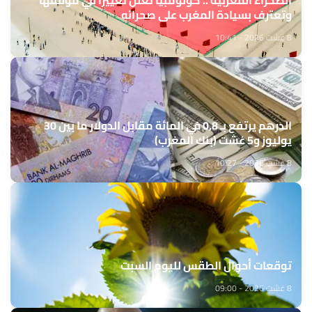
الصحراء المغربية .. كولومبيا تعلن تغييرا في موقفها
وتعترف بسيادة المغرب على صحرائه
8 غشت 2026 - 10:41
الدرهم يرتفع بـ 0,8 في المائة مقابل الدولار ما بين 30
يوليوز و5 غشت (بنك المغرب)
8 غشت 2026 - 10:27
توقعات أحوال الطقس لليوم السبت
8 غشت 2026 - 09:00