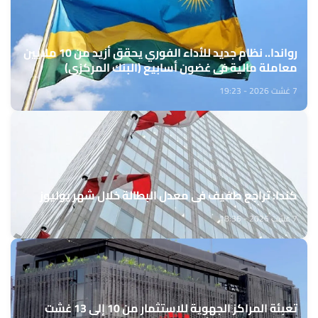
رواندا.. نظام جديد للأداء الفوري يحقق أزيد من 10 ملايين
معاملة مالية في غضون أسابيع (البنك المركزي)
7 غشت 2026 - 19:23
كندا: تراجع طفيف في معدل البطالة خلال شهر يوليوز
7 غشت 2026 - 18:36
تعبئة المراكز الجهوية للاستثمار من 10 إلى 13 غشت