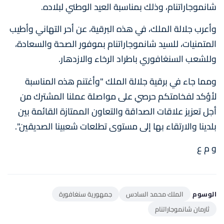
شانموجاراتنام، وذلك بمناسبة العيد الوطني لبلاده.
وأعرب جلالة الملك، في هذه البرقية، عن أحر التهاني وأطيب
المتمنيات، للسيد شانموجاراتنام بموفور الصحة والسعادة،
وللشعب السنغافوري باطراد الرخاء والازدهار.
ومما جاء في برقية جلالة الملك "وأغتنم هذه المناسبة
لأؤكد لفخامتكم حرصي على مواصلة عملنا المشترك من
أجل تعزيز علاقات الصداقة والتعاون الممتازة القائمة بين
بلدينا والارتقاء بها إلى مستوى تطلعات شعبينا الصديقين".
و م ع
الوسوم
الملك محمد السادس
جمهورية سنغافورة
ثارمان شانموجاراتنام