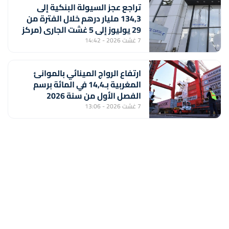
تراجع عجز السيولة البنكية إلى
134,3 مليار درهم خلال الفترة من
29 يوليوز إلى 5 غشت الجاري (مركز
أبحاث)
7 غشت 2026 - 14:42
ارتفاع الرواج المينائي بالموانئ
المغربية بـ14,4 في المائة برسم
الفصل الأول من سنة 2026
7 غشت 2026 - 13:06