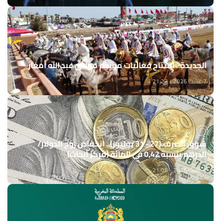
الجديدة.. افتتاح فعاليات موسم مولاي عبد الله أمغار
7 غشت 2026 - 21:27
سوق الصرف (27 - 31 يوليوز).. انخفاض زوج الدولار/
الدرهم بنسبة 0,42 في المائة (مركز أبحاث)
7 غشت 2026 - 21:05