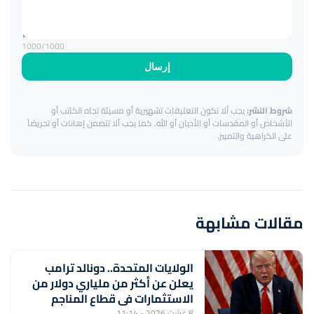
1000
/1000
إرسال
شروط النشر:
يجب ألا تكون التعليقات تشهيرية أو مسيئة تجاه الكاتب أو
الأشخاص أو المقدسات أو الأديان أو الله. كما يجب ألا تتضمن إهانات أو تحريضاً
على الكراهية والتمييز.
مقالات مشابهة
الولايات المتحدة.. دونالد ترامب
يعلن عن أكثر من ملياري دولار من
الاستثمارات في قطاع المناجم
8 غشت 2026 - 11:14