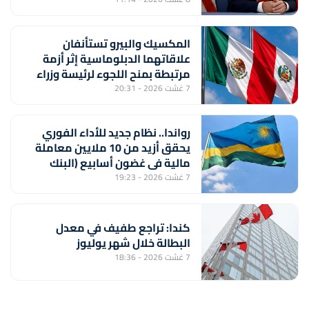
المكسيك والبيرو تستأنفان
علاقاتهما الدبلوماسية إثر أزمة
مرتبطة بمنح اللجوء لرئيسة وزراء
بيروفية سابقة
7 غشت 2026 - 20:31
رواندا.. نظام جديد للأداء الفوري
يحقق أزيد من 10 ملايين معاملة
مالية في غضون أسابيع (البنك
المركزي)
7 غشت 2026 - 19:23
كندا: تراجع طفيف في معدل
البطالة خلال شهر يوليوز
7 غشت 2026 - 18:36