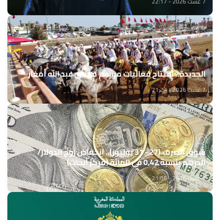
7 غشت 2026 - 22:17
الجديدة.. افتتاح فعاليات موسم مولاي عبد الله أمغار
7 غشت 2026 - 21:27
سوق الصرف (27 - 31 يوليوز).. انخفاض زوج الدولار/
الدرهم بنسبة 0,42 في المائة (مركز أبحاث)
7 غشت 2026 - 21:05