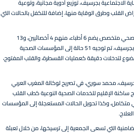
اية الاجتماعية بجرسيف، توزيع أدوية مجانية، وتوعية
ض القلب وطرق الوقاية منها، إضافة للتكفل بالحالات التي
وفي إطار هذه القافلة، التي أشرف عليها طاقم صحي متخصص يضم 6 أطباء، منهم 4 أخصائيين، و13
ممرضا، و12 متطوعا من الهلال الأحمر المغربي بجرسيف، تم توجيه 51 حالة إلى المؤسسات الصحية
ضوع لتدخلات دقيقة كعمليات القسطرة، والقلب المفتوح،
سيف، محمد سوري، في تصريح لوكالة المغرب العربي
وج ساكنة الإقليم للخدمات الصحية النوعية كطب القلب
 متكامل، وكذا تحويل الحالات المستعجلة إلى المؤسسات
علاج.
تضامنية التي تسعى الجمعية إلى ترسيخها، من خلال تعبئة