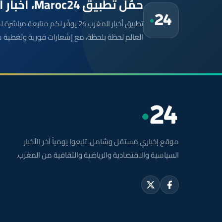
حمّل تطبيق Maroc24، أخبار المغرب تصلك أولاً
تطبيق أخبار المغرب 24 يوفّر لكم متا
العالم لحظة بلحظة، مع إشعارات فورية وتغطية 
موقع إخباري مستقل وشامل. تابعوا يومياً آخر الأخبار
السياسية والاقتصادية والرياضية والثقافية من المغرب.