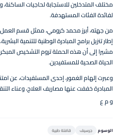
مختلف المتدخلين للاستجابة لحاجيات الساكنة، و
لفائدة الفئات المستهدفة.
من جهته، أبرز محمد كرومي، ممثل قسم العمل ا
إطار تنزيل برامج المبادرة الوطنية للتنمية الب
مشيرا إلى أن هذه الحملة تروم التشخيص المبكر،
الحياة الصحية للمستفيدين.
وعبرت إلهام الغمور، إحدى المستفيدات، عن امتنان
المبادرة خففت عنها مصاريف العلاج، وعناء الت
و م ع
الوسوم
جرسيف
قافلة طبية