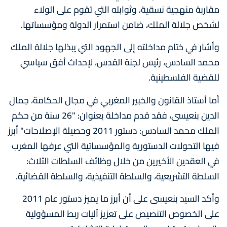
مقاربة منهجية نسقية، وثوابته التي تقوم على الولاء
لشخص جلالة الملك، ضامن استمرار الدولة ومؤسساتها.
وأشار في ختام مداخلته إلى الجهود التي يبذلها جلالة الملك
محمد السادس، رئيس لجنة القدس، لإحداث أفق سياسي
للقضية الفلسطينية.
أما أستاذ القانون والخبير المغربي في مجال الحكامة، جمال
الدين بنعيسى، فقد قدم مداخلة بعنوان: "26 سنة من حكم
الملك محمد السادس: دستور 2011 وحصيلة الإصلاحات" أبرز
فيها التحولات الدستورية والمؤسساتية التي عرفها المغرب
في العقدين الأخيرين من خلال وظائف السلطات الثلاث:
السلطة التشريعية، والسلطة التنفيذية، والسلطة القضائية.
وأكد السيد بنعيسى على أن أبرز ما يميز دستور عام 2011
على الخصوص التنصيص على تعزيز آليات ربط المسؤولية