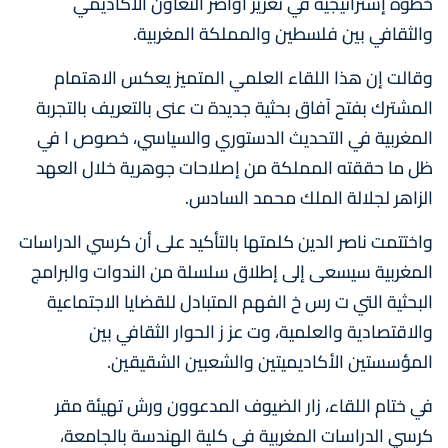
خطوة إستراتيجية في تعزيز أواصر التعاون الأكاديمي
والثقافي بين فلسطين والمملكة المغربية.
وقالت إن هذا اللقاء العلمي المتميز يعكس الاهتمام
المشترك بفتح آفاق بحثية جديدة ت عنى بالتعريف بالتجربة
المغربية في التحديث الدستوري والسياسي، خصوص ا في
ظل ما حققته المملكة من إصلاحات جوهرية خلال العهد
الزاهر لجلالة الملك محمد السادس.
واختتمت ناصر الدين كلمتها بالتأكيد على أن كرسي الدراسات
المغربية سيسعى إلى إطلاق سلسلة من الندوات والبرامج
البحثية التي ت رس خ الفهم المتبادل للقضايا الاجتماعية
والاقتصادية والعلمية، وت عز ز الحوار الثقافي بين
المؤسستين الأكاديميتين والشعبين الشقيقين.
في ختام اللقاء، زار الضيوف المدعوون ورش تهيئة مقر
كرسي الدراسات المغربية في كلية الهندسة بالجامعة،