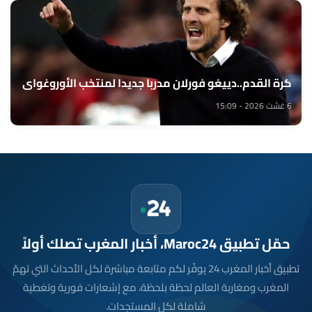
كرة القدم..دييغو فورلان مدربا جديدا لمنتخب الأوروغواي
6 غشت 2026 - 15:09
حمّل تطبيق Maroc24، أخبار المغرب تصلك أولاً
تطبيق أخبار المغرب 24 يوفّر لكم متابعة مباشرة لكل الأحداث التي تهمّ
المغرب ومغاربة العالم لحظة بلحظة، مع إشعارات فورية وتغطية
شاملة لكل المستجدات.