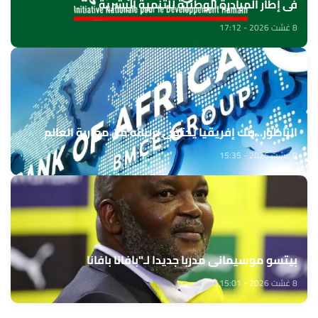
في إطار المبادرة الوطنية للتنمية البشرية
8 غشت 2026 - 17:12
الناظور.. بنك إفريقيا يحتفي بزبنائه من مغاربة العالم
8 غشت 2026 - 15:35
بيتسو موسيماني مدربا جديدا لـ"بافانا بافانا
8 غشت 2026 - 15:01