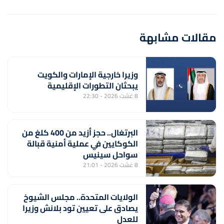
مقالات مشابهة
وزيرا خارجية الإمارات والكويت
يبحثان التطورات الإقليمية
8 غشت 2026 - 22:30
البرتغال.. حجز أزيد من 400 كلغ من
الكوكايين في عملية أمنية قبالة
سواحل سينيس
8 غشت 2026 - 21:01
الولايات المتحدة.. مجلس الشيوخ
يصادق على تعيين تود بلانش وزيرا
للعدل