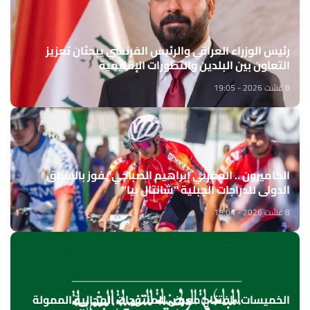
رئيس الوزراء العراقي والرئيس الفرنسي يبحثان تعزيز
التعاون بين البلدين والتطورات الإقليمية
8 غشت 2026 - 19:05
الكاميرون .. المغربي إبراهيم الصباحي يفوز بالسباق
الدولي للدراجات الجبلية "شانتال بيا"
8 غشت 2026 - 18:04
الخميسات ..افتتاح معرض للمنتوجات المجالية الممولة