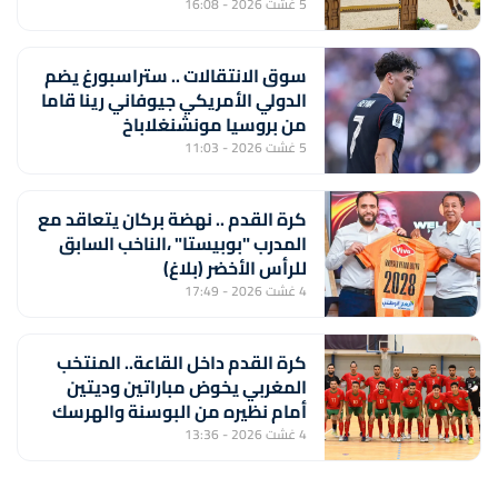
5 غشت 2026 - 16:08
سوق الانتقالات .. ستراسبورغ يضم
الدولي الأمريكي جيوفاني رينا قاما
من بروسيا مونشنغلاباخ
5 غشت 2026 - 11:03
كرة القدم .. نهضة بركان يتعاقد مع
المدرب "بوبيستا" ،الناخب السابق
للرأس الأخضر (بلاغ)
4 غشت 2026 - 17:49
كرة القدم داخل القاعة.. المنتخب
المغربي يخوض مباراتين وديتين
أمام نظيره من البوسنة والهرسك
4 غشت 2026 - 13:36