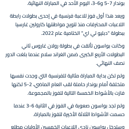
بوندار 7-5 و6-3، اليوم الأحد في المباراة النهائية.
ويعد هذا أول فوز للاعبة فرنسية في إحدى بطولات رابطة
اللاعبات المحترفات منذ تتويج مواطنتها كارولين غارسيا
ببطولة "دبليو تي اي" الختامية عام 2022.
وكانت بواسون تألقت في بطولة رولان غاروس ثاني
البطولات الأربع الكبرى ضمن الغراند سلام عندما بلغت الدور
نصف النهائي.
ولم تكن بداية المباراة مثالية للفرنسية التي وجدت نفسها
متخلفة أمام بوندار حاملة لقب العام الماضي، 2-5 لكنها
فازت بالأشواط الخمسة التالية لتفوز بالمجموعة.
ولم تجد بواسون صعوبة في الفوز في الثانية 6-3 عندما
حسمت الأشواط الثلاثة الأخيرة لتفوز بالمباراة.
وستدخل بواسون نادي اللاعبات الخمسين الأوليات مطلع