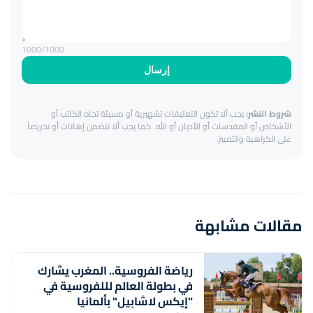
1000
/1000
إرسال
شروط النشر:
يجب ألا تكون التعليقات تشهيرية أو مسيئة تجاه الكاتب أو
الأشخاص أو المقدسات أو الأديان أو الله. كما يجب ألا تتضمن إهانات أو تحريضاً
على الكراهية والتمييز.
مقالات مشابهة
رياضة الفروسية.. المغرب يشارك
في بطولة العالم لللفروسية في
"إيكس لاشابيل" بألمانيا