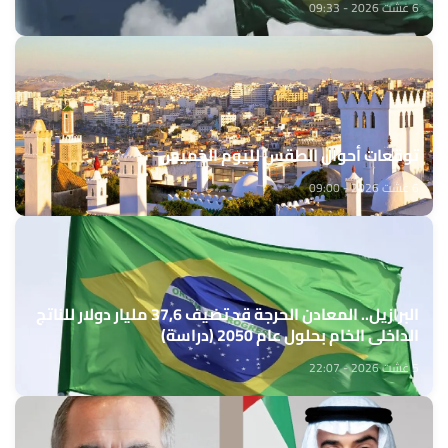
6 غشت 2026 - 09:33
توقعات أحوال الطقس لليوم الخميس
6 غشت 2026 - 09:00
البرازيل.. المعادن الحرجة قد تضيف 37,6 مليار دولار للناتج
الداخلي الخام بحلول عام 2050 (دراسة)
5 غشت 2026 - 22:07