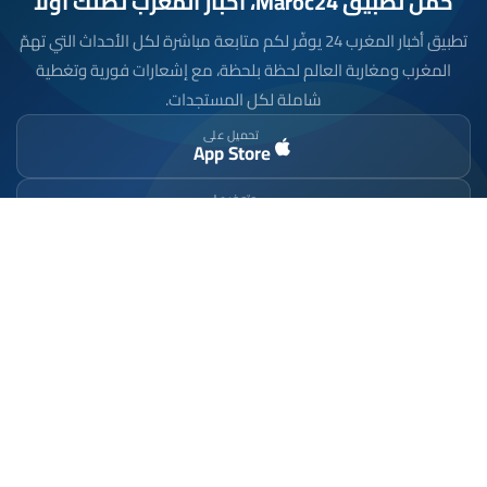
حمّل تطبيق Maroc24، أخبار المغرب تصلك أولاً
تطبيق أخبار المغرب 24 يوفّر لكم متابعة مباشرة لكل الأحداث التي تهمّ
المغرب ومغاربة العالم لحظة بلحظة، مع إشعارات فورية وتغطية
شاملة لكل المستجدات.
تحميل على
App Store
متوفر على
Google Play
موقع إخباري مستقل وشامل. تابعوا يومياً آخر الأخبار
السياسية والاقتصادية والرياضية والثقافية من المغرب.