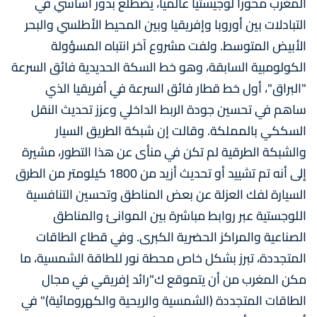
المغرب محورا لوجيستيا عالميا، يضطلع بدور أساسي في
التبادلات بين أوروبا وإفريقيا وبين المحيط الأطلسي والبحر
الأبيض المتوسط. ولفت مشروع آخر انتباه المسؤولة
الكولومبية السابقة، وهو خط السكة الحديدية فائق السرعة
"البراق"، أول خط قطار فائق السرعة في أفريقيا الذي
ساهم في تحسين جودة الربط الداخلي وعزز تحديث النقل
السككي بالمملكة. وقالت إن شبكة الطريق السيار
والشبكة الطرقية لم تكن في منأى عن هذا التطور، مشيرة
إلى أنه تم تشييد أو تحديث أزيد من 1800 كيلومتر من الطرق
السيارة لفك العزلة عن بعض المناطق وتحسين التنافسية
اللوجستية عبر روابط مباشرة بين الموانئ والمناطق
الصناعية والمراكز الحضرية الكبرى. وفي قطاع الطاقات
المتجددة، تبرز بشكل خاص محطة نور للطاقة الشمسية، ما
مكن المغرب من أن يتموقع ك"رائد إفريقي في مجال
الطاقات المتجددة (الشمسية والريحية والكهرومائية)" في