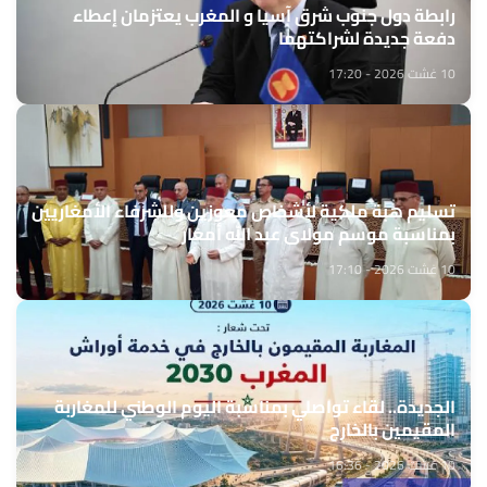
رابطة دول جنوب شرق آسيا و المغرب يعتزمان إعطاء
دفعة جديدة لشراكتهما
10 غشت 2026 - 17:20
تسليم هبة ملكية لأشخاص معوزين وللشرفاء الأمغاريين
بمناسبة موسم مولاي عبد الله أمغار
10 غشت 2026 - 17:10
الجديدة.. لقاء تواصلي بمناسبة اليوم الوطني للمغاربة
المقيمين بالخارج
10 غشت 2026 - 16:36