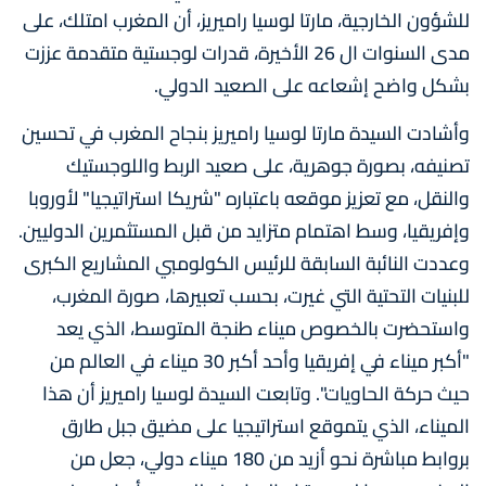
للشؤون الخارجية، مارتا لوسيا راميريز، أن المغرب امتلك، على
مدى السنوات ال 26 الأخيرة، قدرات لوجستية متقدمة عززت
بشكل واضح إشعاعه على الصعيد الدولي.
وأشادت السيدة مارتا لوسيا راميريز بنجاح المغرب في تحسين
تصنيفه، بصورة جوهرية، على صعيد الربط واللوجستيك
والنقل، مع تعزيز موقعه باعتباره "شريكا استراتيجيا" لأوروبا
وإفريقيا، وسط اهتمام متزايد من قبل المستثمرين الدوليين.
وعددت النائبة السابقة للرئيس الكولومبي المشاريع الكبرى
للبنيات التحتية التي غيرت، بحسب تعبيرها، صورة المغرب،
واستحضرت بالخصوص ميناء طنجة المتوسط، الذي يعد
"أكبر ميناء في إفريقيا وأحد أكبر 30 ميناء في العالم من
حيث حركة الحاويات". وتابعت السيدة لوسيا راميريز أن هذا
الميناء، الذي يتموقع استراتيجيا على مضيق جبل طارق
بروابط مباشرة نحو أزيد من 180 ميناء دولي، جعل من