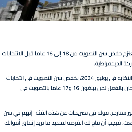
أعلنت الحكومة البريطانية، أمس الخميس، أنها تعتزم خفض سن التصويت من 18 إلى 16 عاما قبل الانتخابات
ركة الديمقراطية.
وكان حزب العمال (يسار- الوسط) قد تعه د، قبل انتخابه في يوليوز 2024، بخفض سن التصويت في انتخابات
البرلمان البريطاني، علما بأن أسكتلندا وويلز تسمحان بالفعل لمن يبلغون 16 و17 عاما بالتصويت في
 كير ستارمر، قوله في تصريحات عن هذه الفئة "إنهم في سن
ت، فيجب أن تتاح لك الفرصة لتحديد ما تريد إنفاق أموالك