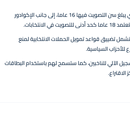
وستنضم بريطانيا إلى قائمة قصيرة من الدول التي يبلغ سن التصويت فيها 16 عاما، إلى جانب الإكوادور
لانتخابات.
شمل تضييق قواعد تمويل الحملات الانتخابية لمنع
 للأحزاب السياسية.
سجيل الآلي للناخبين، كما ستسمح لهم باستخدام البطاقات
الاقتراع.