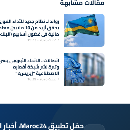
مقالات مشابهة
رواندا.. نظام جديد للأداء الفور
يحقق أزيد من 10 ملايين م
مالية في غضون أسابيع (البنك
المركزي)
7 غشت 2026 - 19:23
اتصالات.. الاتحاد الأوروبي يسرع
وتيرة نشر شبكة أقماره
الاصطناعية "إيريس2"
7 غشت 2026 - 16:29
حمّل تطبيق Maroc24، أخبار المغرب تصلك أولاً