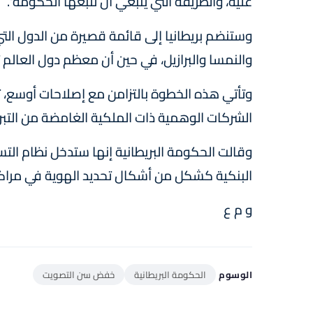
عليه، والطريقة التي ينبغي أن تتبعها الحكومة".
والنمسا والبرازيل، في حين أن معظم دول العالم تعتمد 18 عاما كحد أدنى للتصويت في ا
وتأتي هذه الخطوة بالتزامن مع إصلاحات أوسع، ت
الشركات الوهمية ذات الملكية الغامضة من التبرع
وقالت الحكومة البريطانية إنها ستدخل نظام الت
البنكية كشكل من أشكال تحديد الهوية في مراكز 
و م ع
الوسوم
الحكومة البريطانية
خفض سن التصويت