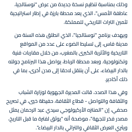
وذلك بمناسبة تنظيم نسخة جديدة من عرض "نوستالجيا،
عاطفة الأمس"، الذي يعد محطة بارزة في إطار استراتيجية
تثمين التراث التاريخي للمملكة.
ويهدف برنامج "نوستالجيا"، الذي انطلق هذه السنة من
مدينة فاس، إلى تسليط الضوء على عدد من المواقع
التاريخية والأثرية الكبرى بالمغرب، من خلال مقاربات فنية
وتكنولوجية. وبعد محطة الرباط، يواصل هذا البرنامج جولته
بالدار البيضاء، على أن ينتقل لاحقا إلى مدن أخرى، بما في
ذلك أكادير.
وفي هذا الصدد، قالت المديرة الجهوية لوزارة الشباب
والثقافة والتواصل - قطاع الثقافة، حفيظة خيي، في تصريح
صحفي، إن "المنتزه الأركيولوجي سيدي عبد الرحمان يمثل
مصدر فخر للجهة"، موضحة أنه "يوثق لفترة ما قبل التاريخ،
ويثري العرض الثقافي والتراثي بالدار البيضاء".