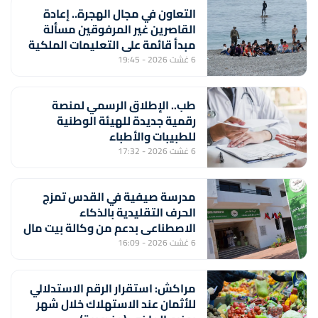
التعاون في مجال الهجرة.. إعادة
القاصرين غير المرفوقين مسألة
مبدأ قائمة على التعليمات الملكية
السامية (مصدر دبلوماسي)
6 غشت 2026 - 19:45
طب.. الإطلاق الرسمي لمنصة
رقمية جديدة للهيئة الوطنية
للطبيبات والأطباء
6 غشت 2026 - 17:32
مدرسة صيفية في القدس تمزج
الحرف التقليدية بالذكاء
الاصطناعي بدعم من وكالة بيت مال
القدس الشريف
6 غشت 2026 - 16:09
مراكش: استقرار الرقم الاستدلالي
للأثمان عند الاستهلاك خلال شهر