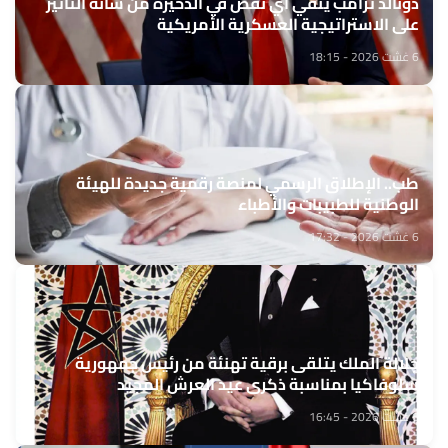
دونالد ترامب ينفي أي نقص في الذخيرة من شأنه التأثير
على الاستراتيجية العسكرية الأمريكية
6 غشت 2026 - 18:15
طب.. الإطلاق الرسمي لمنصة رقمية جديدة للهيئة
الوطنية للطبيبات والأطباء
6 غشت 2026 - 17:32
جلالة الملك يتلقى برقية تهنئة من رئيس جمهورية
سلوفاكيا بمناسبة ذكرى عيد العرش المجيد
6 غشت 2026 - 16:45