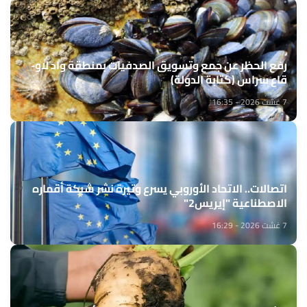
رفع الحظر عن جمع وتسويق الصدفيات بمنطقة واد لاو-
قاع سراس (كتابة الدولة)
7 غشت 2026 - 16:35
اتصالات.. الاتحاد الأوروبي يسرع وتيرة نشر شبكة أقماره
الاصطناعية "إيريس2"
7 غشت 2026 - 16:29