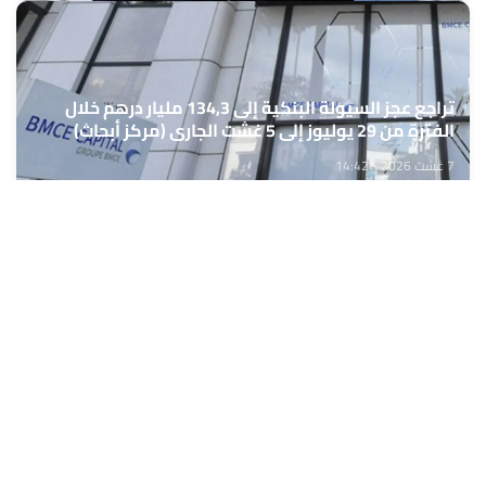
تراجع عجز السيولة البنكية إلى 134,3 مليار درهم خلال
الفترة من 29 يوليوز إلى 5 غشت الجاري (مركز أبحاث)
7 غشت 2026 - 14:42
حمّل تطبيق Maroc24، أخبار المغرب تصلك أولاً
تطبيق أخبار المغرب 24 يوفّر لكم متابعة مباشرة لكل الأحداث التي تهمّ
المغرب ومغاربة العالم لحظة بلحظة، مع إشعارات فورية وتغطية
شاملة لكل المستجدات.