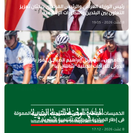
رئيس الوزراء العراقي والرئيس الفرنسي يبحثان تعزيز
التعاون بين البلدين والتطورات الإقليمية
8 غشت 2026 - 19:05
الكاميرون .. المغربي إبراهيم الصباحي يفوز بالسباق
الدولي للدراجات الجبلية "شانتال بيا"
8 غشت 2026 - 18:04
الخميسات ..افتتاح معرض للمنتوجات المجالية الممولة
في إطار المبادرة الوطنية للتنمية البشرية
8 غشت 2026 - 17:12