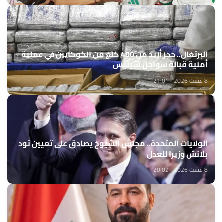
البرتغال.. حجز أزيد من 400 كلغ من الكوكايين في عملية
أمنية قبالة سواحل سينيس
8 غشت 2026 - 21:01
الولايات المتحدة.. مجلس الشيوخ يصادق على تعيين تود
بلانش وزيرا للعدل
8 غشت 2026 - 20:02