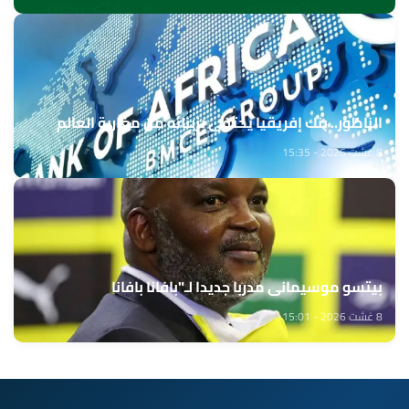
الناظور.. بنك إفريقيا يحتفي بزبنائه من مغاربة العالم
8 غشت 2026 - 15:35
بيتسو موسيماني مدربا جديدا لـ"بافانا بافانا
8 غشت 2026 - 15:01