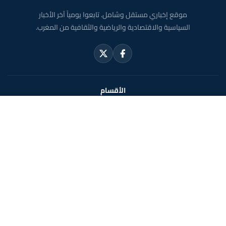
موقع إخباري مستقل وشامل. تابعوا يومياً آخر الأخبار
السياسية والاقتصادية والرياضية والثقافية من المغرب.
الأقسام
أخبار وطنية
رياضة
سياسة
دولي
جهات
صحة
روابط مفيدة
الملك محمد السادس
ولي العهد الأمير مولاي الحسن
مواقيت الصلاة بالمغرب
خريطة المغرب
الصحراء المغربية
حول الموقع
الرئيسية
الشروط القانونية
سياسة الخصوصية
اتصل بنا
En français