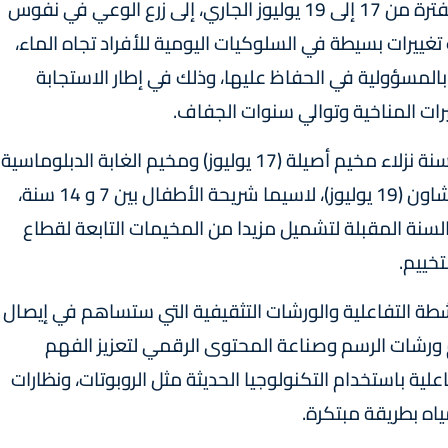
وحسب البلاغ، تهدف هذه القافلة، التي تشمل الفترة من 17 إلى 19 يوليوز الجاري، إلى زرع الوعي في نفوس
غييرات بسيطة في السلوكيات اليومية للأفراد تجاه الماء،
 بالمسؤولية في الحفاظ عليها، وذلك في إطار الاستجابة
يرات المناخية وتوالي سنوات الجفاف.
وأشارت الوكالة إلى أن القافلة تستهدف هذه السنة نزلاء مخيم أصيلة (17 يوليوز) ومخيم الغابة الدبلوماسية
بطنجة (18 يوليوز) ومخيم السطيحات بإقليم شفشاون (19 يوليوز)، لاسيما شريحة الأطفال بين 7 و 14 سنة،
لسنة المقبلة لتشميل مزيدا من المخيمات التابعة لقطاع
تخييم.
طة التفاعلية والورشات التثقيفية التي ستساهم في إيصال
 ورشات الرسم وصناعة المحتوى الرقمي لتعزيز الفهم
علية باستخدام التكنولوجيا الحديثة مثل الروبوتات، ونظارات
اه بطريقة مبتكرة.