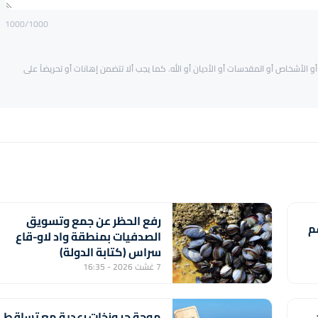
1000
/1000
و الأشخاص أو المقدسات أو الأديان أو الله. كما يجب ألا تتضمن إهانات أو تحريضاً على
رفع الحظر عن جمع وتسويق
م
الصدفيات بمنطقة واد لاو-قاع
سراس (كتابة الدولة)
7 غشت 2026 - 16:35
موجة حر وزخات رعدية مع تساقط