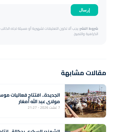
إرسال
شروط النشر:
يجب ألا تكون التعليقات تشهيرية أو مسيئة تجاه الكاتب أ
الكراهية والتمييز.
مقالات مشابهة
الجديدة.. افتتاح فعاليات موس
مولاي عبد الله أمغار
7 غشت 2026 - 21:27
الشمندر السكري بدكالة.. إنتاج