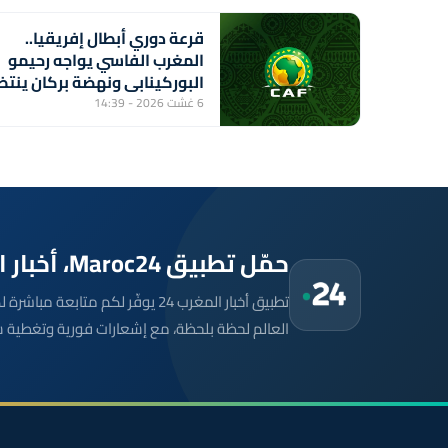
قرعة دوري أبطال إفريقيا..
المغرب الفاسي يواجه رحيمو
البوركينابي ونهضة بركان ينتظ
الفائز من مباراة ستار سبور
6 غشت 2026 - 14:39
السيراليوني وميدينا يونايتد
الغامبي
حمّل تطبيق Maroc24، أخبار المغرب تصلك أولاً
تطبيق أخبار المغرب 24 يوفّر لكم متا
العالم لحظة بلحظة، مع إشعارات فورية وتغطية 