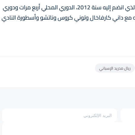
يذكر أن "الساحر" الكرواتي أحرز رفقة ريال مدريد، الذي انضم إليه سنة 2012، الدوري المحلي أربع مرات ودوري
ه مع داني كارفاخال وتوني كروس وناتشو وأسطورة النادي
ريال مدريد الإسباني