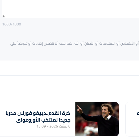
1000
/1000
و الأشخاص أو المقدسات أو الأديان أو الله. كما يجب ألا تتضمن إهانات أو تحريضاً على
كرة القدم..دييغو فورلان مدربا
جديدا لمنتخب الأوروغواي
6 غشت 2026 - 15:09