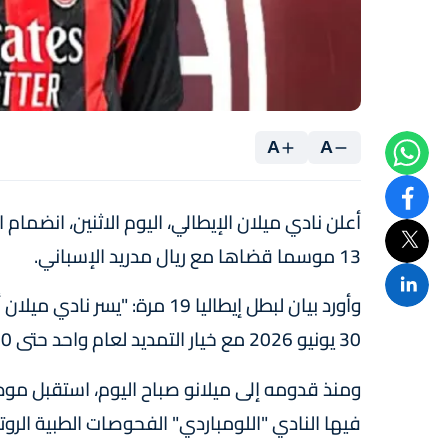
A
A
أعلن نادي ميلان الإيطالي، اليوم الاثنين، انضم
13 موسما قضاها مع ريال مدريد الإسباني.
وأورد بيان لبطل إيطاليا 19 مر
30 يونيو 2026 مع خيار التمديد لعام واحد حتى 30 يونيو 2027".
ومنذ قدومه إلى ميلانو صباح اليوم، استقبل مو
فيها النادي "اللومباردي" الفحوصات الطبية الروتي