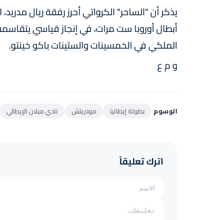
أبطال أوروبا ست مرات، في إنجاز قياسي يتقاسم
الملكي في الخمسينات والستينات باكو خينتو.
و م ع
الوسوم
بطولة إيطاليا
مودريتش
نادي ميلان الإيطالي
اترك تعليقاً