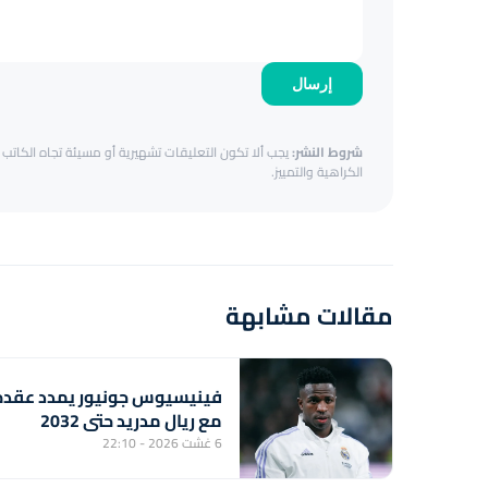
إرسال
شروط النشر:
يجب ألا تكون التعليقات تشهيرية أو مسيئة تجاه الكاتب أ
الكراهية والتمييز.
مقالات مشابهة
فينيسيوس جونيور يمدد عقده
مع ريال مدريد حتى 2032
6 غشت 2026 - 22:10