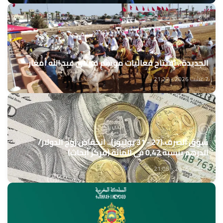
الجديدة.. افتتاح فعاليات موسم مولاي عبد الله أمغار
7 غشت 2026 - 21:27
سوق الصرف (27 - 31 يوليوز).. انخفاض زوج الدولار/
الدرهم بنسبة 0,42 في المائة (مركز أبحاث)
7 غشت 2026 - 21:05